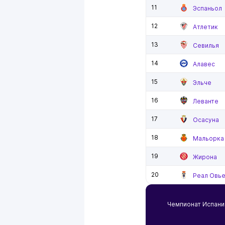
11
Эспаньол
12
Атлетик
13
Севилья
14
Алавес
15
Эльче
16
Леванте
17
Осасуна
18
Мальорка
19
Жирона
20
Реал Овь
Чемпионат Испан