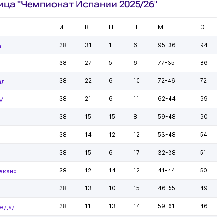
ица "Чемпионат Испании 2025/26"
И
В
Н
П
М
О
38
31
1
6
95-36
94
а
38
27
5
6
77-35
86
38
22
6
10
72-46
72
ал
38
21
6
11
62-44
69
 М
38
15
15
8
59-48
60
38
14
12
12
53-48
54
38
15
6
17
32-38
51
38
12
14
12
41-44
50
екано
38
13
10
15
46-55
49
38
11
13
14
59-61
46
ьедад