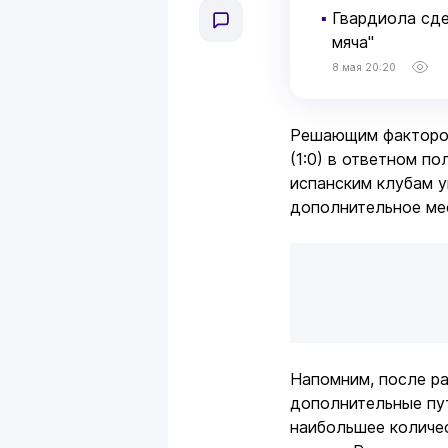
▪
Гвардиола сде
мяча"
8 мая 20:20
Решающим фактором
(1:0) в ответном п
испанским клубам у
дополнительное мес
Напомним, после р
дополнительные пут
наибольшее количе