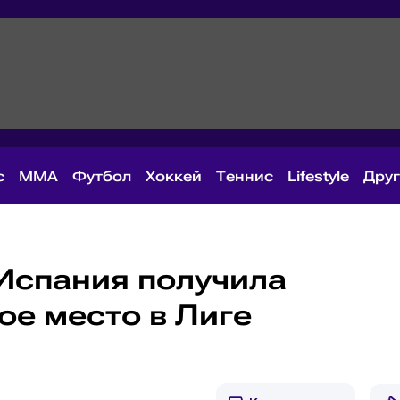
с
MMA
Футбол
Хоккей
Теннис
Lifestyle
Дру
Испания получила
ое место в Лиге