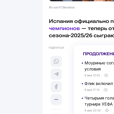
©x.com/FCBarcelona
Испания официально п
чемпионов
— теперь от
сезона-2025/26 сыгра
ПОДЕЛИТЬСЯ
ПРОДОЛЖЕН
▪
Моуринью согл
условия
8 мая 13:45
▪
Флик включил 
8 мая 17:15
▪
Четырьмя гола
турнире УЕФА
8 мая 20:00