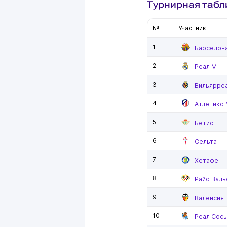
Турнирная табл
№
Участник
1
Барселон
2
Реал М
3
Вильярре
4
Атлетико
5
Бетис
6
Сельта
7
Хетафе
8
Райо Валь
9
Валенсия
10
Реал Сос