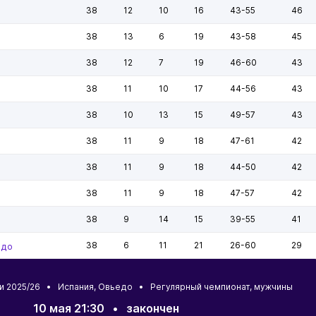
38
12
10
16
43-55
46
38
13
6
19
43-58
45
38
12
7
19
46-60
43
38
11
10
17
44-56
43
38
10
13
15
49-57
43
38
11
9
18
47-61
42
38
11
9
18
44-50
42
38
11
9
18
47-57
42
38
9
14
15
39-55
41
38
6
11
21
26-60
29
едо
ии 2025/26 •
Испания
,
Овьедо
• Регулярный чемпионат, мужчины
10 мая 21:30
•
закончен