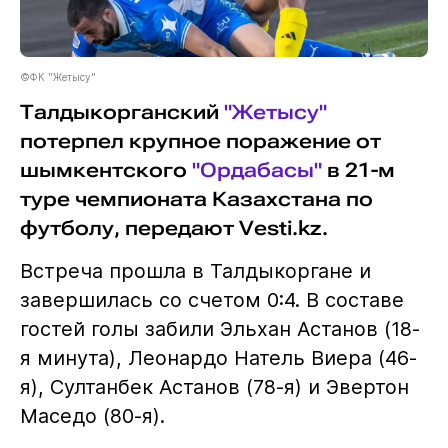
©ФК "Жетысу"
Талдыкорганский
"Жетысу"
потерпел крупное поражение от
шымкентского
"Ордабасы"
в 21-м
туре чемпионата Казахстана по
футболу, передают Vesti.kz.
Встреча прошла в Талдыкоргане и
завершилась со счетом 0:4. В составе
гостей голы забили Эльхан Астанов (18-
я минута), Леонардо Натель Виера (46-
я), Султанбек Астанов (78-я) и Эвертон
Маседо (80-я).