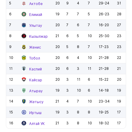
5
20
9
4
7
29-24
31
Актобе
6
19
7
7
5
26-23
28
Елимай
7
20
7
6
7
16-20
27
Улытау
8
21
6
5
10
25-30
23
Кызылжар
9
20
5
8
7
17-23
23
Женис
10
20
6
4
10
21-28
22
Тобол
11
20
6
3
11
21-28
21
Каспий
12
20
3
11
6
15-22
20
Кайсар
13
19
3
10
6
14-18
19
Атырау
14
21
4
7
10
23-34
19
Жетысу
15
19
3
8
8
19-25
17
Иртыш
16
21
3
8
10
18-32
17
Алтай УК