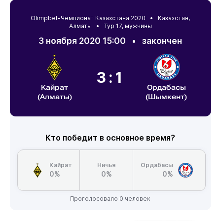
Olimpbet-Чемпионат Казахстана 2020 •
Казахстан
,
Алматы
• Тур 17, мужчины
3 ноября 2020 15:00
•
закончен
3:1
Кайрат
Ордабасы
(Алматы)
(Шымкент)
Кто победит в основное время?
Кайрат
Ничья
Ордабасы
0%
0%
0%
Проголосовало 0 человек