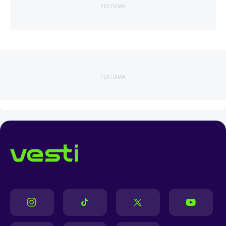
РЕКЛАМА
РЕКЛАМА