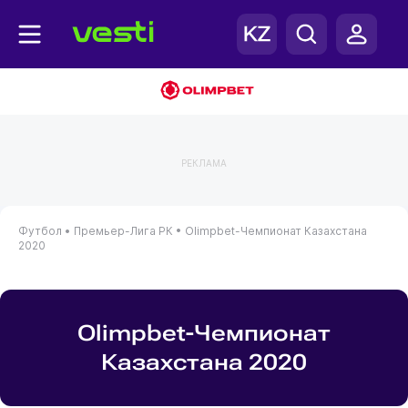
РЕКЛАМА
Футбол •
Премьер-Лига РК •
Olimpbet-Чемпионат Казахстана
2020
Olimpbet-Чемпионат
Казахстана 2020