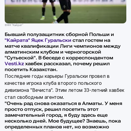
©ФК "Кайрат"
Бывший полузащитник сборной Польши и
"Кайрата"
Яцек Гуральски
стал гостем на
матче квалификации Лиги чемпионов между
алматинским клубом и черногорской
"Сутьеской". В беседе с корреспондентом
Vesti.kz
хавбек рассказал, почему решил
посетить Казахстан.
Последние годы карьеры Гуральски провел в
качестве игрока клуба второго польского
дивизиона "Вечиста". Этим летом 33-летний хавбек
стал свободным агентом.
"Очень рад снова оказаться в Алматы. У меня
просто отпуск, решил посетить этот
замечательный город, я буду здесь еще
несколько дней. Мое будущее? Знаешь, пока
определенных планов нет, но возможно