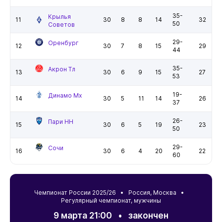
35-
Крылья
11
30
8
8
14
32
50
Советов
29-
Оренбург
12
30
7
8
15
29
44
35-
Акрон Тл
13
30
6
9
15
27
53
19-
Динамо Мх
14
30
5
11
14
26
37
26-
Пари НН
15
30
6
5
19
23
50
29-
Сочи
16
30
6
4
20
22
60
Чемпионат России 2025/26 •
Россия
,
Москва
•
Регулярный чемпионат, мужчины
9 марта 21:00
•
закончен