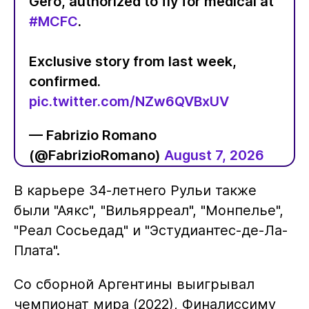
Gero, authorized to fly for medical at
#MCFC
.
Exclusive story from last week,
confirmed.
pic.twitter.com/NZw6QVBxUV
— Fabrizio Romano
(@FabrizioRomano)
August 7, 2026
В карьере 34-летнего Рульи также
были "Аякс", "Вильярреал", "Монпелье",
"Реал Сосьедад" и "Эстудиантес-де-Ла-
Плата".
Со сборной Аргентины выигрывал
чемпионат мира (2022), Финалиссиму