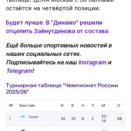
остаётся на четвёртой позиции.
Будет лучше. В "Динамо" решили
отцепить Зайнутдинова от состава
Ещё больше спортивных новостей в
наших социальных сетях.
Подписывайтесь на наш
Instagram
и
Telegram
!
Турнирная таблица "Чемпионат России
2025/26"
№
Участник
И
В
Н
П
М
О
53-
Зенит
1
30
20
8
2
68
19