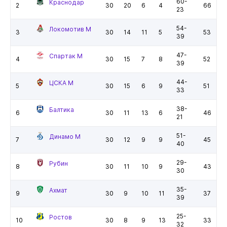
60-
Краснодар
2
30
20
6
4
66
23
54-
Локомотив М
3
30
14
11
5
53
39
47-
Спартак М
4
30
15
7
8
52
39
44-
ЦСКА М
5
30
15
6
9
51
33
38-
Балтика
6
30
11
13
6
46
21
51-
Динамо М
7
30
12
9
9
45
40
29-
Рубин
8
30
11
10
9
43
30
35-
Ахмат
9
30
9
10
11
37
39
25-
Ростов
10
30
8
9
13
33
32