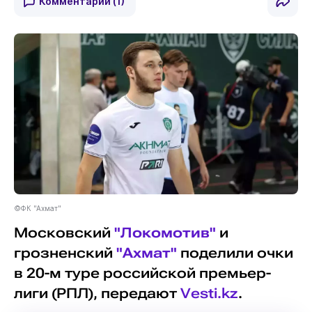
Комментарии
(1)
©ФК "Ахмат"
Московский
"Локомотив"
и
грозненский
"Ахмат"
поделили очки
в 20-м туре российской премьер-
лиги (РПЛ), передают
Vesti.kz
.