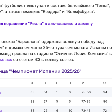
и" футболист выступал в составе бельгийского "Генка",
", а также немецких "Вердера" и "Вольфсбурга".
л поражение "Реала" в эль-класико и замену
алонская "Барселона" одержала волевую победу над
м" в домашнем матче 35-го тура чемпионата Испании по
оманд прошла на стадионе "Олимпик Льюис Компанис" в
шилась
со счетом 4:3 в пользу хозяев.
ица "Чемпионат Испании 2025/26"
И
В
Н
П
М
О
38
31
1
6
95-36
94
а
38
27
5
6
77-35
86
38
22
6
10
72-46
72
ал