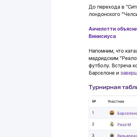
До перехода в "Сит
лондонского "Челси
Анчелотти объясни
Винисиуса
Напомним, что кат
мадридским "Реало
футболу. Встреча к
Барселоне и
завер
Турнирная табл
№
Участник
1
Барселон
2
Реал М
3
Вильярре