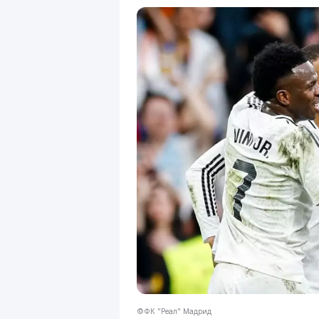
©ФК "Реал" Мадрид