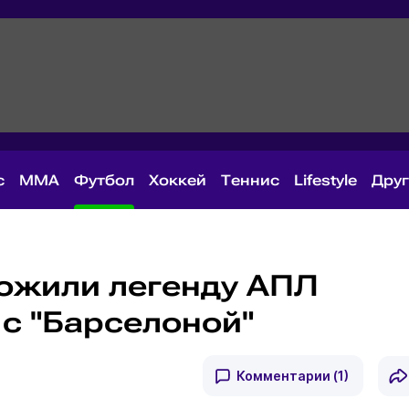
с
MMA
Футбол
Хоккей
Теннис
Lifestyle
Дру
ложили легенду АПЛ
 с "Барселоной"
Комментарии
(1)