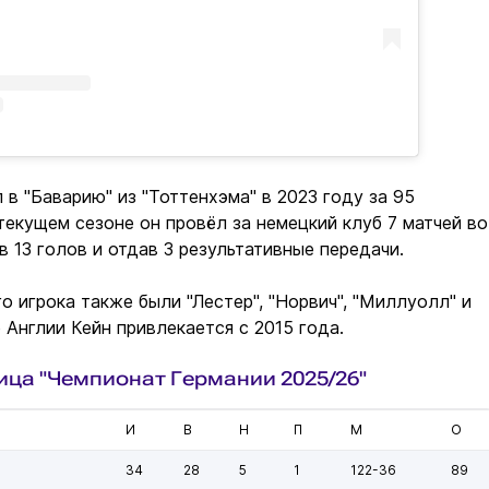
 в "Баварию" из "Тоттенхэма" в 2023 году за 95
текущем сезоне он провёл за немецкий клуб 7 матчей во
в 13 голов и отдав 3 результативные передачи.
о игрока также были "Лестер", "Норвич", "Миллуолл" и
 Англии Кейн привлекается с 2015 года.
ица "Чемпионат Германии 2025/26"
И
В
Н
П
М
О
34
28
5
1
122-36
89