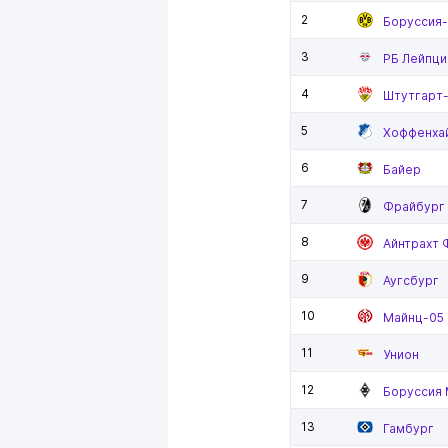
2
Боруссия
3
РБ Лейпци
4
Штутгарт
5
Хоффенха
6
Байер
7
Фрайбург
8
Айнтрахт 
9
Аугсбург
10
Майнц-05
11
Унион
12
Боруссия
13
Гамбург