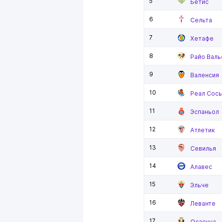
5
Бетис
6
Сельта
7
Хетафе
8
Райо Валь
9
Валенсия
10
Реал Сос
11
Эспаньол
12
Атлетик
13
Севилья
14
Алавес
15
Эльче
16
Леванте
17
Осасуна