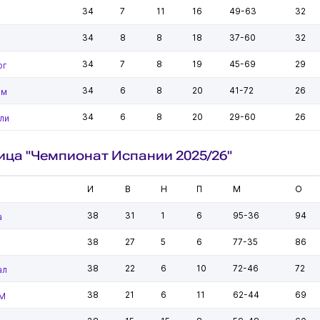
34
7
11
16
49-63
32
34
8
8
18
37-60
32
34
7
8
19
45-69
29
рг
34
6
8
20
41-72
26
йм
34
6
8
20
29-60
26
ли
ица "Чемпионат Испании 2025/26"
И
В
Н
П
М
О
38
31
1
6
95-36
94
а
38
27
5
6
77-35
86
38
22
6
10
72-46
72
ал
38
21
6
11
62-44
69
 М