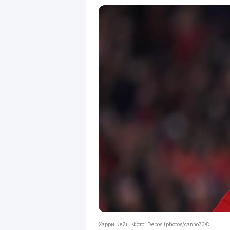
Харри Кейн. Фото: Depositphotos/canno73©