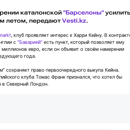
ерении каталонской
"Барселоны"
усилит
м летом, передают
Vesti.kz
.
markt
, клуб проявляет интерес к Харри Кейну. В контракт
нглии с
"Баварией"
есть пункт, который позволяет ему
5 миллионов евро, если он объявит о своём намерении
ледующего года.
м" сохраняет право первоочередного выкупа Кейна.
лийского клуба Томас Франк признался, что хотел бы
а в Северный Лондон.