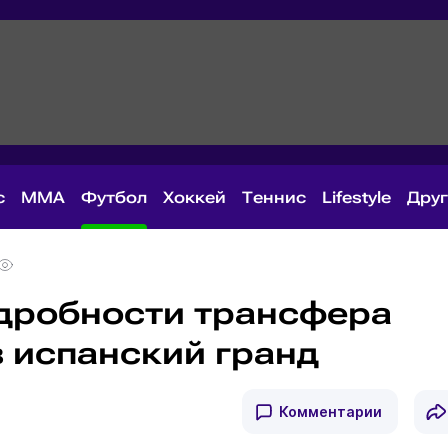
с
MMA
Футбол
Хоккей
Теннис
Lifestyle
Дру
дробности трансфера
в испанский гранд
Комментарии