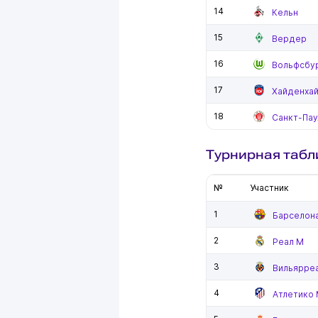
14
Кельн
15
Вердер
16
Вольфсбу
17
Хайденха
18
Санкт-Пау
Турнирная табл
№
Участник
1
Барселон
2
Реал М
3
Вильярре
4
Атлетико