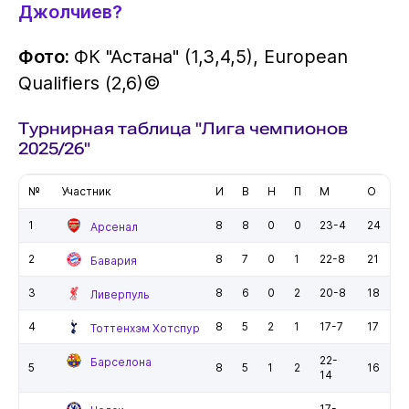
Джолчиев?
Фото:
ФК "Астана" (1,3,4,5), European
Qualifiers (2,6)©
Турнирная таблица "Лига чемпионов
2025/26"
№
Участник
И
В
Н
П
М
О
1
8
8
0
0
23-4
24
Арсенал
2
8
7
0
1
22-8
21
Бавария
3
8
6
0
2
20-8
18
Ливерпуль
4
8
5
2
1
17-7
17
Тоттенхэм Хотспур
22-
Барселона
5
8
5
1
2
16
14
17-