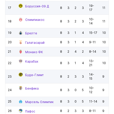
19-
Боруссия-09 Д
17
8
3
2
3
11
17
10-
Олимпиакос
18
8
3
2
3
11
14
19
8
3
1
4
15-17
10
Брюгге
20
8
3
1
4
9-11
10
Галатасарай
21
8
2
4
2
8-14
10
Монако ФК
13-
Карабах
22
8
3
1
4
10
21
14-
Буде-Глимт
23
8
2
3
3
9
15
10-
Бенфика
24
8
3
0
5
9
12
25
8
3
0
5
11-14
9
Марсель Олимпик
26
8
2
3
3
8-11
9
Пафос