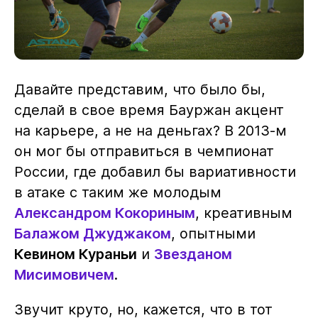
Давайте представим, что было бы,
сделай в свое время Бауржан акцент
на карьере, а не на деньгах? В 2013-м
он мог бы отправиться в чемпионат
России, где добавил бы вариативности
в атаке с таким же молодым
Александром Кокориным
, креативным
Балажом Джуджаком
, опытными
Кевином Кураньи
и
Звезданом
Мисимовичем
.
Звучит круто, но, кажется, что в тот