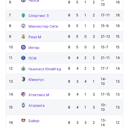
Челси
6
8
5
1
2
16
10
7
8
5
1
2
17-11
16
Спортинг Л
8
8
5
1
2
15-9
16
Манчестер Сити
9
8
5
0
3
21-12
15
Реал М
10
8
5
0
3
15-7
15
Интер
11
8
4
2
2
21-11
14
ПСЖ
12
8
4
2
2
17-7
14
Ньюкасл Юнайтед
14-
Ювентус
13
8
3
4
1
13
10
14
8
4
1
3
17-15
13
Атлетико М
10-
Аталанта
15
8
4
1
3
13
10
13-
Байер
16
8
3
3
2
12
14