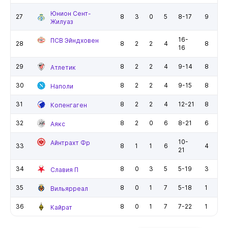
Юнион Сент-
27
8
3
0
5
8-17
9
Жилуаз
16-
ПСВ Эйндховен
28
8
2
2
4
8
16
29
8
2
2
4
9-14
8
Атлетик
30
8
2
2
4
9-15
8
Наполи
31
8
2
2
4
12-21
8
Копенгаген
32
8
2
0
6
8-21
6
Аякс
10-
Айнтрахт Фр
33
8
1
1
6
4
21
34
8
0
3
5
5-19
3
Славия П
35
8
0
1
7
5-18
1
Вильярреал
36
8
0
1
7
7-22
1
Кайрат