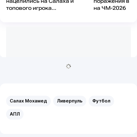
нацелились на Салаха и
поражения в м
топового игрока
на ЧМ-2026
"Ливерпуля"
Салах Мохамед
Ливерпуль
Футбол
АПЛ