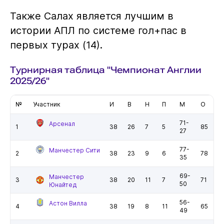
Также Салах является лучшим в
истории АПЛ по системе гол+пас в
первых турах (14).
Турнирная таблица "Чемпионат Англии
2025/26"
№
Участник
И
В
Н
П
М
О
71-
Арсенал
1
38
26
7
5
85
27
77-
Манчестер Сити
2
38
23
9
6
78
35
69-
Манчестер
3
38
20
11
7
71
50
Юнайтед
56-
Астон Вилла
4
38
19
8
11
65
49