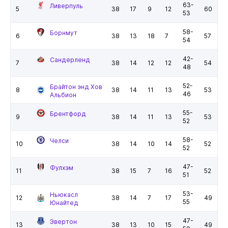
63-
Ливерпуль
5
38
17
9
12
60
53
58-
Борнмут
6
38
13
18
7
57
54
42-
Сандерленд
7
38
14
12
12
54
48
52-
Брайтон энд Хов
8
38
14
11
13
53
46
Альбион
55-
Брентфорд
9
38
14
11
13
53
52
58-
Челси
10
38
14
10
14
52
52
47-
Фулхэм
11
38
15
7
16
52
51
53-
Ньюкасл
12
38
14
7
17
49
55
Юнайтед
47-
Эвертон
13
38
13
10
15
49