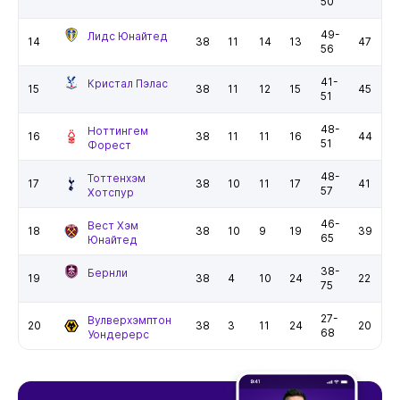
50
49-
Лидс Юнайтед
14
38
11
14
13
47
56
41-
Кристал Пэлас
15
38
11
12
15
45
51
48-
Ноттингем
16
38
11
11
16
44
51
Форест
48-
Тоттенхэм
17
38
10
11
17
41
57
Хотспур
46-
Вест Хэм
18
38
10
9
19
39
65
Юнайтед
38-
Бернли
19
38
4
10
24
22
75
27-
Вулверхэмптон
20
38
3
11
24
20
68
Уондерерс