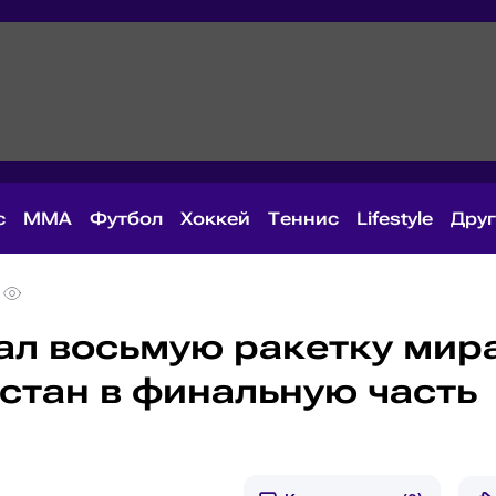
с
MMA
Футбол
Хоккей
Теннис
Lifestyle
Дру
ал восьмую ракетку мир
стан в финальную часть