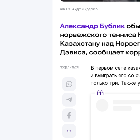
©КТФ. Андрей Ударцев
Александр Бублик
обы
норвежского тенниса
Казахстану над Норве
Дэвиса, сообщает ко
В первом сете каза
ПОДЕЛИТЬСЯ
и выиграть его со 
только три. Также 