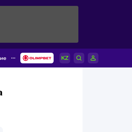
гие
а