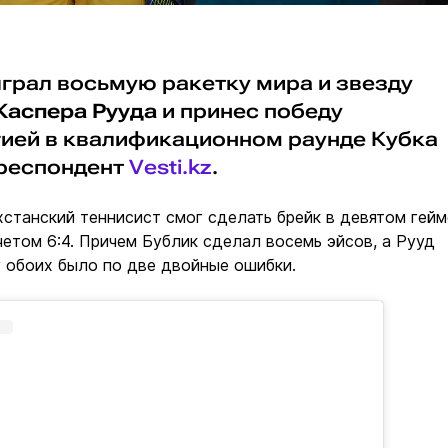
грал восьмую ракетку мира и звезду
Каспера Рууда
и принес победу
гией в квалификационном раунде Кубка
рреспондент
Vesti.kz
.
хстанский теннисист смог сделать брейк в девятом гейм
счетом 6:4. Причем Бублик сделал восемь эйсов, а Рууд
у обоих было по две двойные ошибки.