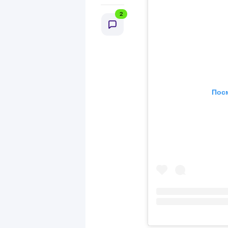
2
Посм