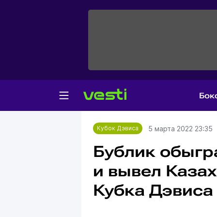
Бок
Главная
Кубок Дэвиса
5 марта 2022 23:35
Кубок Дэвиса
Бублик обыгр
и вывел Казах
Кубка Дэвиса