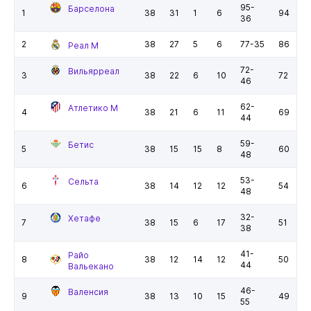
95-
Барселона
1
38
31
1
6
94
36
2
38
27
5
6
77-35
86
Реал М
72-
Вильярреал
3
38
22
6
10
72
46
62-
Атлетико М
4
38
21
6
11
69
44
59-
Бетис
5
38
15
15
8
60
48
53-
Сельта
6
38
14
12
12
54
48
32-
Хетафе
7
38
15
6
17
51
38
41-
Райо
8
38
12
14
12
50
44
Вальекано
46-
Валенсия
9
38
13
10
15
49
55