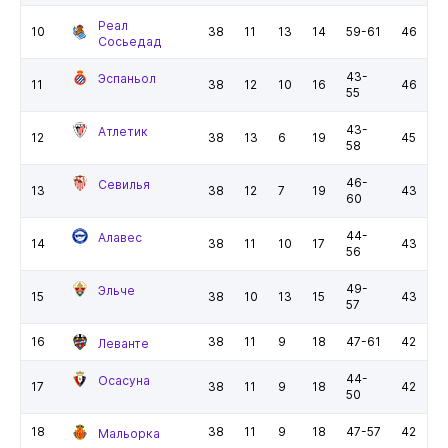
Реал
10
38
11
13
14
59-61
46
Сосьедад
43-
Эспаньол
11
38
12
10
16
46
55
43-
Атлетик
12
38
13
6
19
45
58
46-
Севилья
13
38
12
7
19
43
60
44-
Алавес
14
38
11
10
17
43
56
49-
Эльче
15
38
10
13
15
43
57
16
38
11
9
18
47-61
42
Леванте
44-
Осасуна
17
38
11
9
18
42
50
18
38
11
9
18
47-57
42
Мальорка