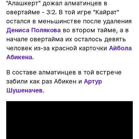
"Алашкерт" дожал алматинцев в
овертайме - 3:2. В той игре "Кайрат"
остался в меньшинстве после удаления
Дениса Полякова
во втором тайме, а в
начале овертайма их осталось девять
человек из-за красной карточки
Айбола
Абикена
.
В составе алматинцев в той встрече
забили как раз Абикен и
Артур
Шушеначев
.