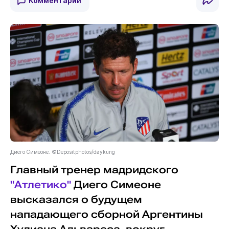
Комментарии
Диего Симеоне. ©Depositphotos/daykung
Главный тренер мадридского
"Атлетико"
Диего Симеоне
высказался о будущем
нападающего сборной Аргентины