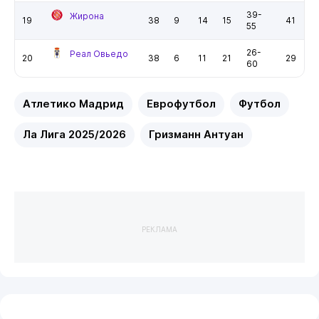
39-
Жирона
19
38
9
14
15
41
55
26-
Реал Овьедо
20
38
6
11
21
29
60
Атлетико Мадрид
Еврофутбол
Футбол
Ла Лига 2025/2026
Гризманн Антуан
РЕКЛАМА