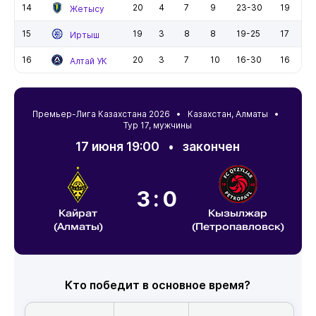
14
20
4
7
9
23-30
19
Жетысу
15
19
3
8
8
19-25
17
Иртыш
16
20
3
7
10
16-30
16
Алтай УК
Премьер-Лига Казахстана 2026 •
Казахстан
,
Алматы
•
Тур 17, мужчины
17 июня 19:00
•
закончен
3:0
Кайрат
Кызылжар
(Алматы)
(Петропавловск)
Кто победит в основное время?