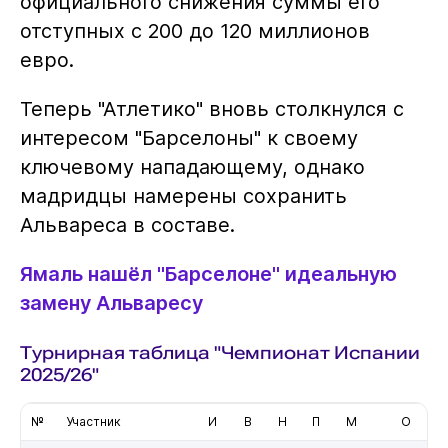
официального снижения суммы его
отступных с 200 до 120 миллионов
евро.
Теперь "Атлетико" вновь столкнулся с
интересом "Барселоны" к своему
ключевому нападающему, однако
мадридцы намерены сохранить
Альвареса в составе.
Ямаль нашёл "Барселоне" идеальную
замену Альваресу
Турнирная таблица "Чемпионат Испании
2025/26"
№
Участник
И
В
Н
П
М
О