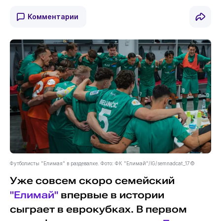
Комментарии
Футболисты "Елимая" в раздевалке. Фото: ФК "Елимай"/IG/semnadcat_17©
Уже совсем скоро семейский
"Елимай"
впервые в истории
сыграет в еврокубках. В первом