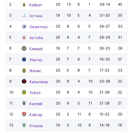
2
20
13
6
1
39-14
45
Кайрат
3
19
10
5
4
31-20
35
Астана
4
20
9
6
5
29-27
33
Окжетпес
5
20
9
4
7
29-24
31
Актобе
6
19
7
7
5
26-23
28
Елимай
7
20
7
6
7
16-20
27
Улытау
8
20
5
8
7
17-23
23
Женис
9
20
6
4
10
23-28
22
Кызылжар
10
20
6
4
10
21-28
22
Тобол
11
20
6
3
11
21-28
21
Каспий
12
20
3
11
6
15-22
20
Кайсар
13
19
3
10
6
14-18
19
Атырау