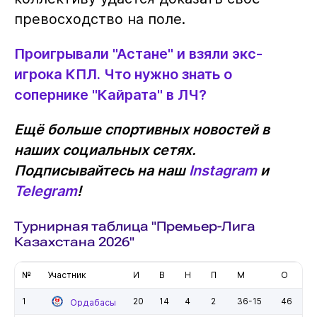
превосходство на поле.
Проигрывали "Астане" и взяли экс-
игрока КПЛ. Что нужно знать о
сопернике "Кайрата" в ЛЧ?
Ещё больше спортивных новостей в
наших социальных сетях.
Подписывайтесь на наш
Instagram
и
Telegram
!
Турнирная таблица "Премьер-Лига
Казахстана 2026"
№
Участник
И
В
Н
П
М
О
1
20
14
4
2
36-15
46
Ордабасы