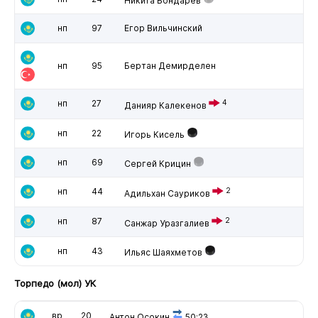
Никита Бондарев
нп
97
Егор Вильчинский
нп
95
Бертан Демирделен
нп
27
4
Данияр Калекенов
нп
22
Игорь Кисель
нп
69
Сергей Крицин
нп
44
2
Адильхан Сауриков
нп
87
2
Санжар Уразгалиев
нп
43
Ильяс Шаяхметов
Торпедо (мол) УК
вр
20
Антон Осокин
50:23