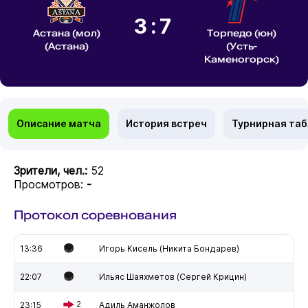
3:7
Астана (мол)
Торпедо (юн)
(Астана)
(Усть-
Каменогорск)
Описание матча
История встреч
Турнирная та
Зрители, чел.:
52
Просмотров:
-
Протокол соревнования
13:36
Игорь Кисель (Никита Бондарев)
22:07
Ильяс Шаяхметов (Сергей Крицин)
23:15
2
Адиль Аманжолов