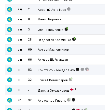
зщ
25
Арсений Астафьев
зщ
8
Денис Боронин
зщ
3
Иван Гавриленко
зщ
28
Владислав Кравченко
зщ
69
Артем Масленников
зщ
66
Алишер Шаймардан
нп
83
Константин Бондаренко
нп
32
Елисей Комиссаров
нп
7
2
Данила Омельковец
нп
92
Александр Пивень
2