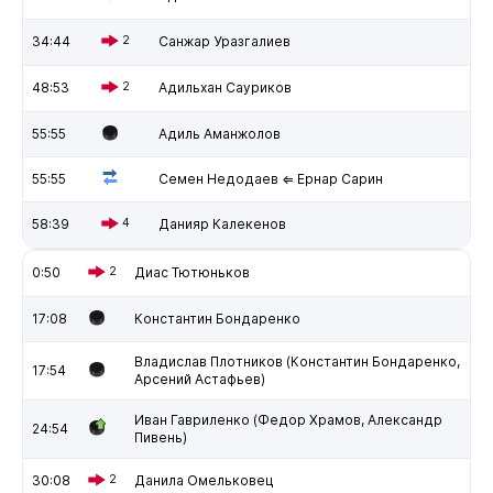
34:44
2
Санжар Уразгалиев
48:53
2
Адильхан Сауриков
55:55
Адиль Аманжолов
55:55
Семен Недодаев ⇐ Ернар Сарин
58:39
4
Данияр Калекенов
0:50
2
Диас Тютюньков
17:08
Константин Бондаренко
Владислав Плотников (Константин Бондаренко,
17:54
Арсений Астафьев)
Иван Гавриленко (Федор Храмов, Александр
24:54
Пивень)
30:08
2
Данила Омельковец