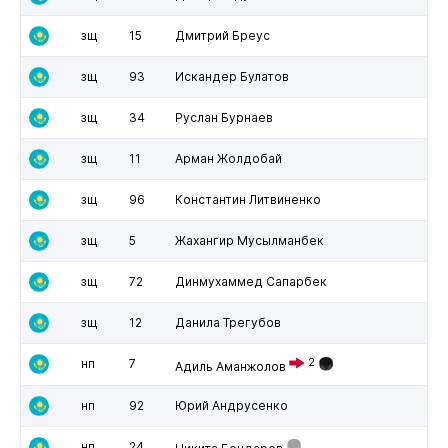
зщ
15
Дмитрий Бреус
зщ
93
Искандер Булатов
зщ
34
Руслан Бурнаев
зщ
11
Арман Жолдобай
зщ
96
Константин Литвиненко
зщ
5
Жахангир Мусылманбек
зщ
72
Динмухаммед Сапарбек
зщ
12
Данила Трегубов
нп
7
2
Адиль Аманжолов
нп
92
Юрий Андрусенко
нп
24