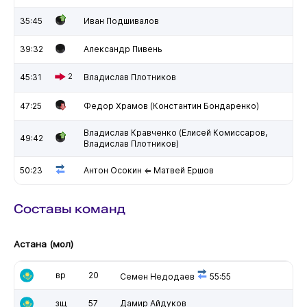
35:45
Иван Подшивалов
39:32
Александр Пивень
45:31
2
Владислав Плотников
47:25
Федор Храмов (Константин Бондаренко)
Владислав Кравченко (Елисей Комиссаров,
49:42
Владислав Плотников)
50:23
Антон Осокин ⇐ Матвей Ершов
Составы команд
Астана (мол)
вр
20
Семен Недодаев
55:55
зщ
57
Дамир Айдуков