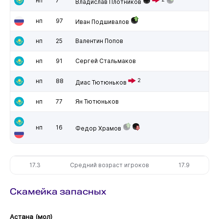
нп
7
Владислав Плотников
нп
97
Иван Подшивалов
нп
25
Валентин Попов
нп
91
Сергей Стальмаков
нп
88
2
Диас Тютюньков
нп
77
Ян Тютюньков
нп
16
Федор Храмов
17.3
Средний возраст игроков
17.9
Скамейка запасных
Астана (мол)