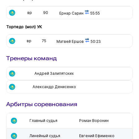
вр
90
Ернар Сарин
55:55
Торпедо (мол) УК
вр
75
Матвей Ершов
50:23
Тренеры команд
Андрей Залипятских
Александр Денисенко
Арбитры соревнования
Главный судья
Роман Воронин
Линейный судья
Евгений Ефименко