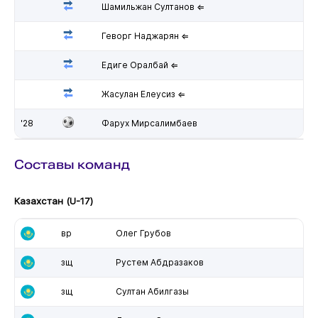
Шамильжан Султанов ⇐
Геворг Наджарян ⇐
Едиге Оралбай ⇐
Жасулан Елеусиз ⇐
'28
Фарух Мирсалимбаев
Составы команд
Казахстан (U-17)
вр
Олег Грубов
зщ
Рустем Абдразаков
зщ
Султан Абилгазы