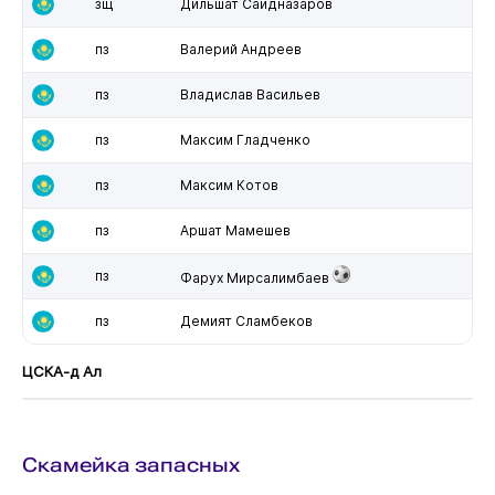
зщ
Дильшат Саидназаров
пз
Валерий Андреев
пз
Владислав Васильев
пз
Максим Гладченко
пз
Максим Котов
пз
Аршат Мамешев
пз
Фарух Мирсалимбаев
пз
Демият Сламбеков
ЦСКА-д Ал
Скамейка запасных