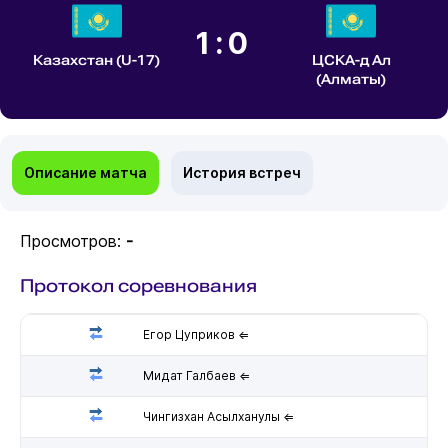
1:0
Казахстан (U-17)
ЦСКА-д Ал
(Алматы)
Описание матча
История встреч
Просмотров:
-
Протокол соревнования
Егор Цуприков ⇐
Мидат Галбаев ⇐
Чингизхан Асылханулы ⇐