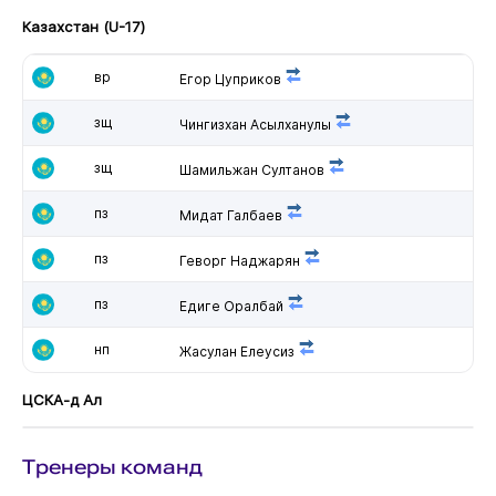
Казахстан (U-17)
вр
Егор Цуприков
зщ
Чингизхан Асылханулы
зщ
Шамильжан Султанов
пз
Мидат Галбаев
пз
Геворг Наджарян
пз
Едиге Оралбай
нп
Жасулан Елеусиз
ЦСКА-д Ал
Тренеры команд