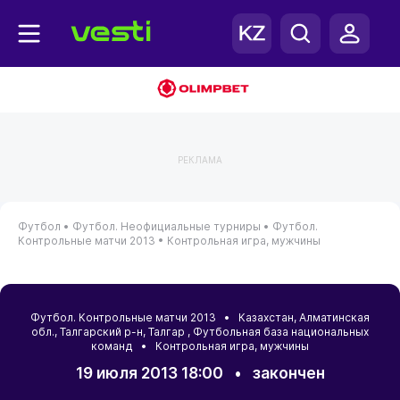
РЕКЛАМА
Футбол •
Футбол. Неофициальные турниры •
Футбол.
Контрольные матчи 2013 •
Контрольная игра, мужчины
Футбол. Контрольные матчи 2013 •
Казахстан
,
Алматинская
обл.
,
Талгарский р-н
,
Талгар
, Футбольная база национальных
команд • Контрольная игра, мужчины
19 июля 2013 18:00
•
закончен