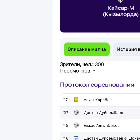
Кайсар-М
(Кызылорда)
Описание матча
История 
Зрители, чел.:
300
Просмотров:
-
Протокол соревнования
'17
Асхат Карабек
'37
Дастан Дуйсембаев
'45
Елжас Алтынбеков
'46
Дастан Дуйсембаев ⇐ Шокан