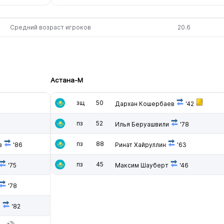
Средний возраст игроков
20.6
Астана-М
зщ
50
Дархан Кошербаев
'42
пз
52
Илья Беруашвили
'78
пз
88
в
'86
Ринат Хайруллин
'63
пз
45
'75
Максим Шауберт
'46
'78
в
'82