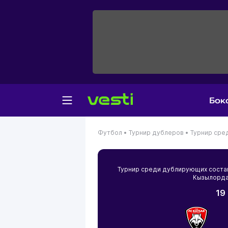
Бок
Футбол •
Турнир дублеров •
Турнир сре
Турнир среди дублирующих соста
Кызылорд
19