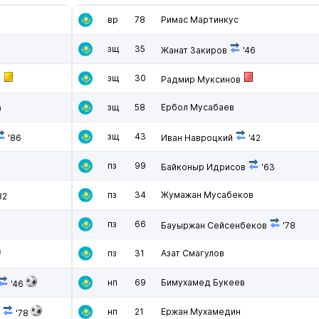
вр
78
Римас Мартинкус
зщ
35
Жанат Закиров
'46
зщ
30
в
Радмир Муксинов
зщ
58
Ербол Мусабаев
0
зщ
43
'86
Иван Навроцкий
'42
пз
99
Байконыр Идрисов
'63
пз
34
Жумажан Мусабеков
82
пз
66
Бауыржан Сейсенбеков
'78
пз
31
Азат Смагулов
нп
69
Бимухамед Букеев
'46
нп
21
Ержан Мухамедин
в
'78