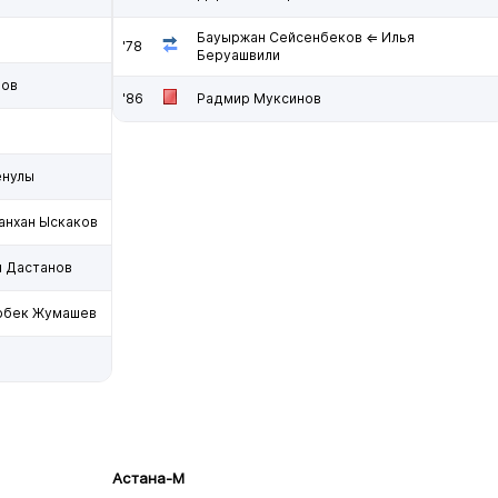
Бауыржан Сейсенбеков ⇐ Илья
'78
Беруашвили
ров
'86
Радмир Муксинов
енулы
анхан Ыскаков
н Дастанов
арбек Жумашев
Астана-М