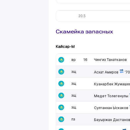
20.5
Скамейка запасных
Кайсар-М
вр
16
Чингиз Танатканов
зщ
Асхат Амиров
'70
зщ
Куанарбек Жумаше
зщ
Медет Толегенулы
зщ
Султанхан Ыскаков
пз
Бауыржан Дастано