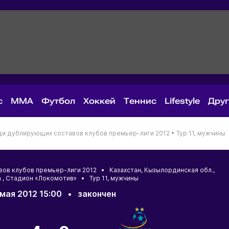
с
MMA
Футбол
Хоккей
Теннис
Lifestyle
Дру
ди дублирующих составов клубов премьер-лиги 2012 •
Тур 11, мужчины
вов клубов премьер-лиги 2012 •
Казахстан
,
Кызылординская обл.
,
а
, Стадион «Локомотив» • Тур 11, мужчины
 мая 2012 15:00
•
закончен