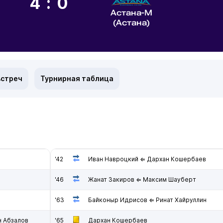
4:0
Астана-М
(Астана)
встреч
Турнирная таблица
'42
Иван Навроцкий ⇐ Дархан Кошербаев
'46
Жанат Закиров ⇐ Максим Шауберт
'63
Байконыр Идрисов ⇐ Ринат Хайруллин
 Абзалов
'65
Дархан Кошербаев