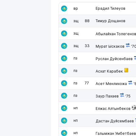
вр
Ерадил Тилеуов
зщ
88
Тимур Дощанов
зщ
Абылайхан Толегено
зщ
33
Мурат Ыскаков
'7
пз
Руслан Дуйсенбаев
пз
Асхат Карабек
пз
77
Асет Менлихожа
'
пз
Заур Пахаев
'75
нп
Елжас Алтынбеков
нп
Дастан Дуйсембаев
нп
Галымжан Умбетбае