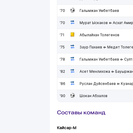
'70
Галымжан Умбетбаев
'70
Мурат Ыскаков ⇐ Асхат Ами
'71
Абылайхан Толегенов
'75
Заур Пахаев ⇐ Медет Толег
'78
Галымжан Умбетбаев ⇐ Султ
'82
Асет Менлихожа ⇐ Бауыржа
'86
Руслан Дуйсенбаев ⇐ Куан
'90
Шокан Абзалов
Составы команд
Кайсар-М