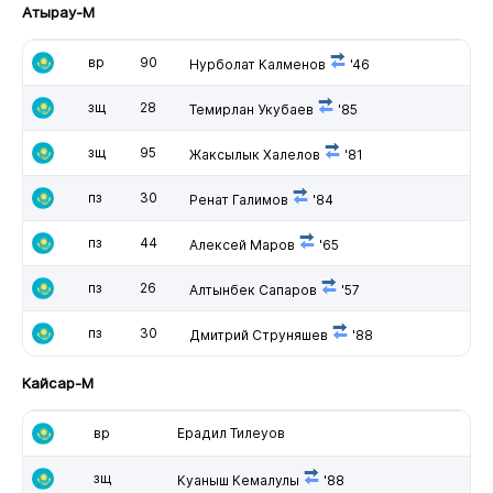
Атырау-М
вр
90
Нурболат Калменов
'46
зщ
28
Темирлан Укубаев
'85
зщ
95
Жаксылык Халелов
'81
пз
30
Ренат Галимов
'84
пз
44
Алексей Маров
'65
пз
26
Алтынбек Сапаров
'57
пз
30
Дмитрий Струняшев
'88
Кайсар-М
вр
Ерадил Тилеуов
зщ
Куаныш Кемалулы
'88