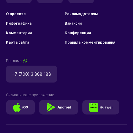
О проекте
Рекламодателям
Инфографика
Вакансии
Комментарии
Конференции
Карта сайта
Правила комментирования
Реклама
+7 (700) 3 888 188
Скачать наше приложение