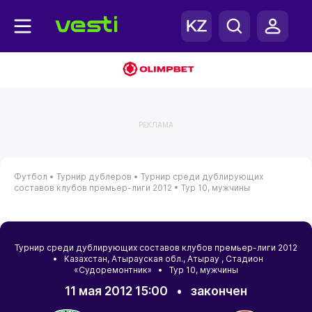
РЕКЛАМА
Футбол •
Турнир дублеров •
Турнир среди дублирующих
составов клубов премьер-лиги 2012 •
Тур 10, мужчины
Турнир среди дублирующих составов клубов премьер-лиги 2012
•
Казахстан
,
Атырауская обл.
,
Атырау
, Стадион
«Судоремонтник» • Тур 10, мужчины
11 мая 2012 15:00
•
закончен