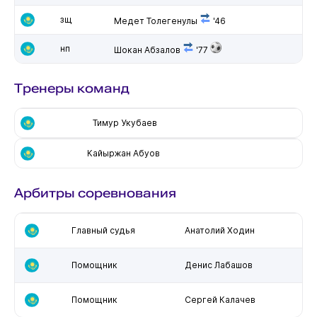
зщ
Медет Толегенулы
'46
нп
Шокан Абзалов
'77
Тренеры команд
Тимур Укубаев
Кайыржан Абуов
Арбитры соревнования
Главный судья
Анатолий Ходин
Помощник
Денис Лабашов
Помощник
Сергей Калачев