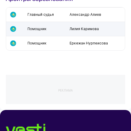
Главный судья
Александр Алиев
Помощник
Лилия Каримова
Помощник
Еркежан Нурпеисова
РЕКЛАМА