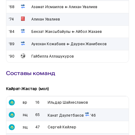
'68
Азамат Исмаилов ⇐ Алихан Увалиев
'74
Алихан Увалиев
'84
Бекзат Жаксыбайулы ⇐ Айбол Жахаев
'89
Ауезхан Кожабаев ⇐ Даурен Жанибеков
'90
Гайбилла Аллашукуров
Составы команд
Кайрат-Жастар (мол)
вр
16
Ильдар Шайхесламов
зщ
65
Канат Даулетбаков
'46
зщ
47
Сергей Кейлер