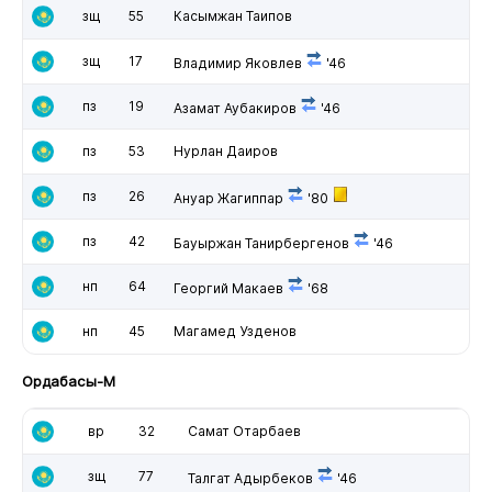
зщ
55
Касымжан Таипов
зщ
17
Владимир Яковлев
'46
пз
19
Азамат Аубакиров
'46
пз
53
Нурлан Даиров
пз
26
Ануар Жагиппар
'80
пз
42
Бауыржан Танирбергенов
'46
нп
64
Георгий Макаев
'68
нп
45
Магамед Узденов
Ордабасы-М
вр
32
Самат Отарбаев
зщ
77
Талгат Адырбеков
'46