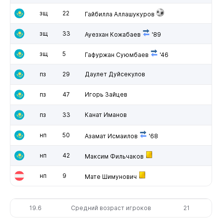
зщ
22
Гайбилла Аллашукуров
зщ
33
Ауезхан Кожабаев
'89
зщ
5
Гафуржан Суюмбаев
'46
пз
29
Даулет Дуйсекулов
пз
47
Игорь Зайцев
пз
33
Канат Иманов
нп
50
Азамат Исмаилов
'68
нп
42
Максим Фильчаков
нп
9
Мате Шимунович
19.6
Средний возраст игроков
21