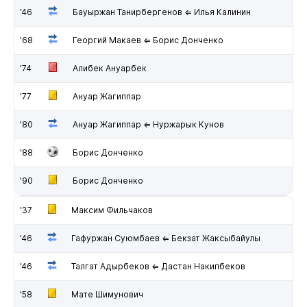
'46
Бауыржан Танирбергенов ⇐ Илья Калинин
'68
Георгий Макаев ⇐ Борис Донченко
'74
Алибек Ануарбек
'77
Ануар Жагиппар
'80
Ануар Жагиппар ⇐ Нуржарык Кунов
'88
Борис Донченко
'90
Борис Донченко
'37
Максим Фильчаков
'46
Гафуржан Суюмбаев ⇐ Бекзат Жаксыбайулы
'46
Талгат Адырбеков ⇐ Дастан Накипбеков
'58
Мате Шимунович