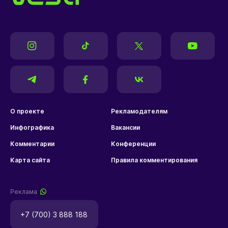
О проекте
Рекламодателям
Инфографика
Вакансии
Комментарии
Конференции
Карта сайта
Правила комментирования
Реклама
+7 (700) 3 888 188