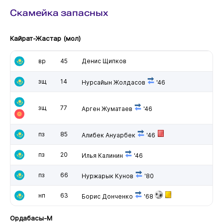
Скамейка запасных
Кайрат-Жастар (мол)
вр
45
Денис Щипков
зщ
14
Нурсайын Жолдасов
'46
зщ
77
Арген Жуматаев
'46
пз
85
Алибек Ануарбек
'46
пз
20
Илья Калинин
'46
пз
66
Нуржарык Кунов
'80
нп
63
Борис Донченко
'68
Ордабасы-М