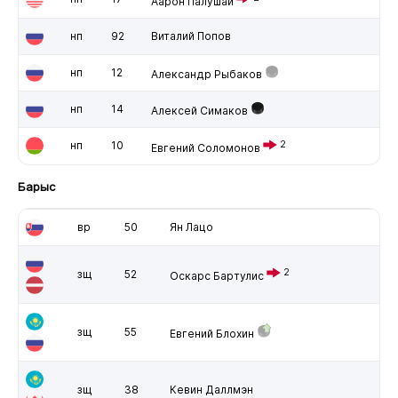
Аарон Палушай
нп
92
Виталий Попов
нп
12
Александр Рыбаков
нп
14
Алексей Симаков
нп
10
2
Евгений Соломонов
Барыс
вр
50
Ян Лацо
2
зщ
52
Оскарс Бартулис
зщ
55
Евгений Блохин
зщ
38
Кевин Даллмэн