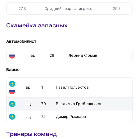
27.3
Средний возраст игроков
29.7
Скамейка запасных
Автомобилист
вр
29
Леонид Фомин
Барыс
вр
1
Павел Полуэктов
зщ
70
Владимир Гребенщиков
зщ
25
Дамир Рыспаев
Тренеры команд