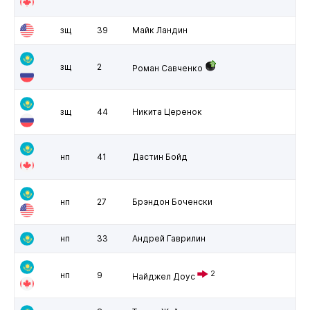
зщ
39
Майк Ландин
зщ
2
Роман Савченко
зщ
44
Никита Церенок
нп
41
Дастин Бойд
нп
27
Брэндон Боченски
нп
33
Андрей Гаврилин
2
нп
9
Найджел Доус