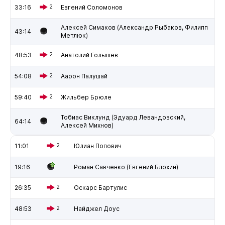
33:16
2
Евгений Соломонов
Алексей Симаков (Александр Рыбаков, Филипп
43:14
Метлюк)
48:53
2
Анатолий Голышев
54:08
2
Аарон Палушай
59:40
2
Жильбер Брюле
Тобиас Виклунд (Эдуард Левандовский,
64:14
Алексей Михнов)
11:01
2
Юлиан Попович
19:16
Роман Савченко (Евгений Блохин)
26:35
2
Оскарс Бартулис
48:53
2
Найджел Доус