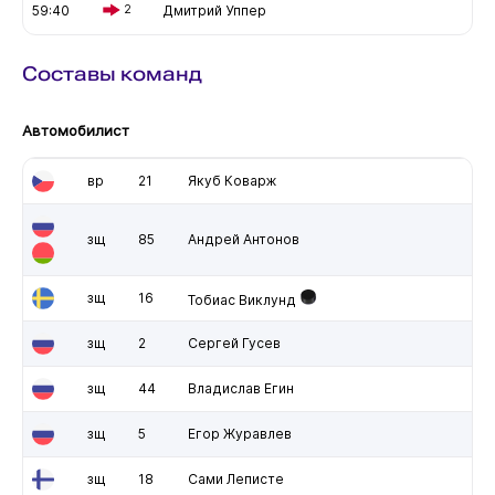
59:40
2
Дмитрий Уппер
Составы команд
Автомобилист
вр
21
Якуб Коварж
зщ
85
Андрей Антонов
зщ
16
Тобиас Виклунд
зщ
2
Сергей Гусев
зщ
44
Владислав Егин
зщ
5
Егор Журавлев
зщ
18
Сами Леписте