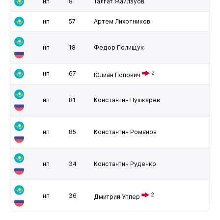
нп
8
Талгат Жайлауов
нп
57
Артем Лихотников
нп
18
Федор Полищук
нп
67
2
Юлиан Попович
нп
81
Константин Пушкарев
нп
85
Константин Романов
нп
34
Константин Руденко
2
нп
36
Дмитрий Уппер