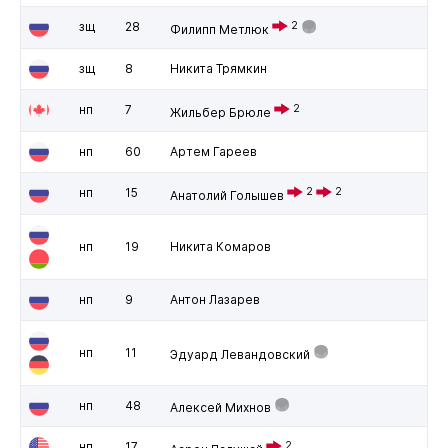
зщ
28
2
Филипп Метлюк
зщ
8
Никита Трямкин
нп
7
2
Жильбер Брюле
нп
60
Артем Гареев
нп
15
2
2
Анатолий Голышев
нп
19
Никита Комаров
нп
9
Антон Лазарев
нп
11
Эдуард Левандовский
нп
48
Алексей Михнов
нп
17
2