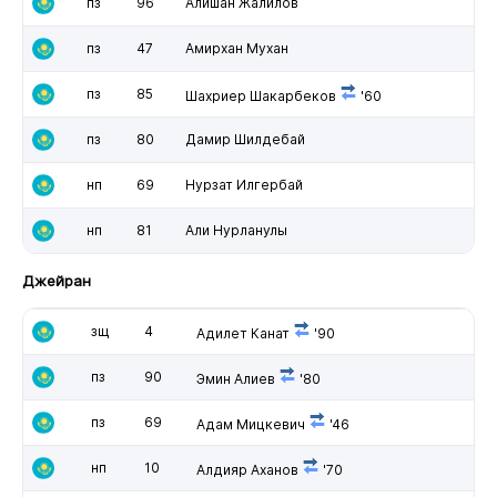
пз
96
Алишан Жалилов
пз
47
Амирхан Мухан
пз
85
Шахриер Шакарбеков
'60
пз
80
Дамир Шилдебай
нп
69
Нурзат Илгербай
нп
81
Али Нурланулы
Джейран
зщ
4
Адилет Канат
'90
пз
90
Эмин Алиев
'80
пз
69
Адам Мицкевич
'46
нп
10
Алдияр Аханов
'70