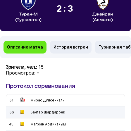
2:3
Туран-М
Джейран
(Туркестан)
(Алматы)
Описание матча
История встреч
Турнирная та
Зрители, чел.:
15
Просмотров:
-
Протокол соревнования
'31
Мирас Дуйсенкали
'36
Зангар Шардарбек
'45
Магжан Абдикайым