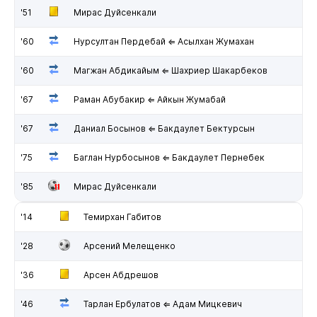
'51
Мирас Дуйсенкали
'60
Нурсултан Пердебай ⇐ Асылхан Жумахан
'60
Магжан Абдикайым ⇐ Шахриер Шакарбеков
'67
Раман Абубакир ⇐ Айкын Жумабай
'67
Даниал Босынов ⇐ Бакдаулет Бектурсын
'75
Баглан Нурбосынов ⇐ Бакдаулет Пернебек
'85
Мирас Дуйсенкали
'14
Темирхан Габитов
'28
Арсений Мелещенко
'36
Арсен Абдрешов
'46
Тарлан Ербулатов ⇐ Адам Мицкевич