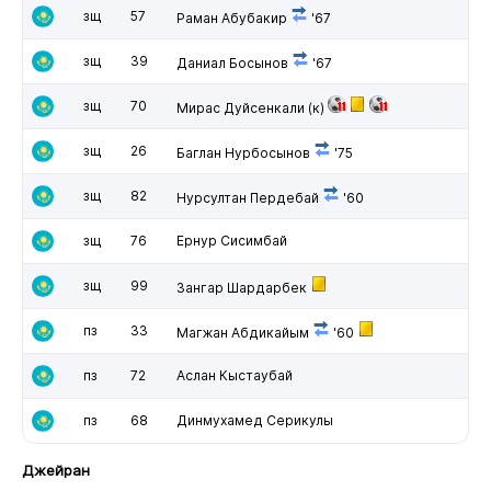
зщ
57
Раман Абубакир
'67
зщ
39
Даниал Босынов
'67
зщ
70
Мирас Дуйсенкали
(к)
зщ
26
Баглан Нурбосынов
'75
зщ
82
Нурсултан Пердебай
'60
зщ
76
Ернур Сисимбай
зщ
99
Зангар Шардарбек
пз
33
Магжан Абдикайым
'60
пз
72
Аслан Кыстаубай
пз
68
Динмухамед Серикулы
Джейран