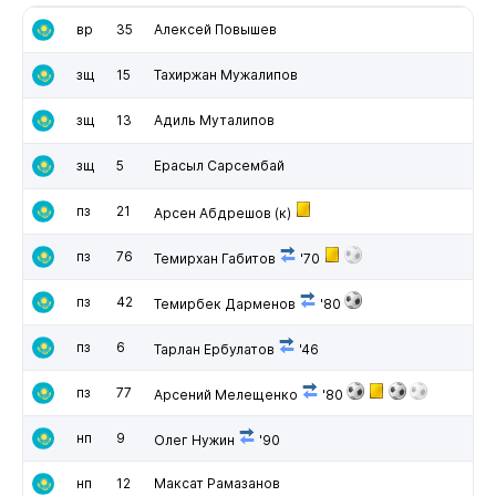
вр
35
Алексей Повышев
зщ
15
Тахиржан Мужалипов
зщ
13
Адиль Муталипов
зщ
5
Ерасыл Сарсембай
пз
21
Арсен Абдрешов
(к)
пз
76
Темирхан Габитов
'70
пз
42
Темирбек Дарменов
'80
пз
6
Тарлан Ербулатов
'46
пз
77
Арсений Мелещенко
'80
нп
9
Олег Нужин
'90
нп
12
Максат Рамазанов