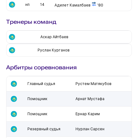
нп
14
Адилет Камалбаев
'80
Тренеры команд
Аскар Айтбаев
Руслан Курганов
Арбитры соревнования
Главный судья
Рустем Матякубов
Помощник
Арнат Мустафа
Помощник
Ернар Карим
Резервный судья
Нурлан Сарсен