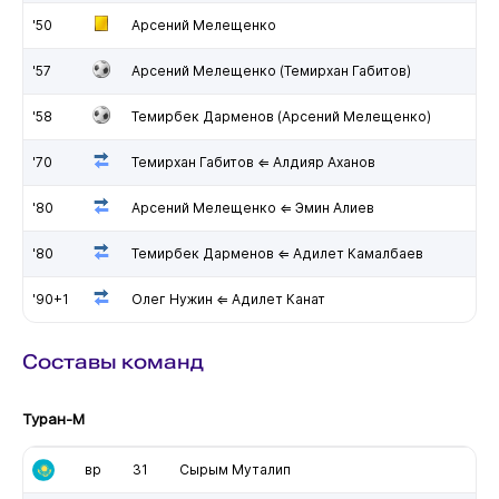
'50
Арсений Мелещенко
'57
Арсений Мелещенко (Темирхан Габитов)
'58
Темирбек Дарменов (Арсений Мелещенко)
'70
Темирхан Габитов ⇐ Алдияр Аханов
'80
Арсений Мелещенко ⇐ Эмин Алиев
'80
Темирбек Дарменов ⇐ Адилет Камалбаев
'90+1
Олег Нужин ⇐ Адилет Канат
Составы команд
Туран-М
вр
31
Сырым Муталип