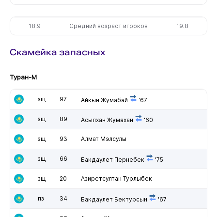
18.9
Средний возраст игроков
19.8
Скамейка запасных
Туран-М
зщ
97
Айкын Жумабай
'67
зщ
89
Асылхан Жумахан
'60
зщ
93
Алмат Мэлсулы
зщ
66
Бакдаулет Пернебек
'75
зщ
20
Азиретсултан Турлыбек
пз
34
Бакдаулет Бектурсын
'67