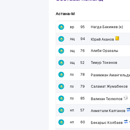
Астана-М
вр
95
Нагда Бакижев
(к)
зщ
94
Юрий Аханов
зщ
76
Алиби Оразалы
зщ
52
Тимур Токенов
пз
78
Рахимжан Амангельд
пз
79
Саламат Жумабеков
пз
85
Валихан Тюлюпов
нп
57
Ахметали Калтанов
нп
60
Бекарыс Колбаев