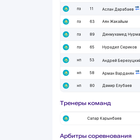
пз
11
Аслан Дарабаев
пз
63
Аян Жакайым
пз
89
Динмухамед Нурм
пз
65
Нурадил Сериков
нп
53
Андрей Березуцки
нп
58
Арман Варданян
нп
80
Дамир Елубаев
Тренеры команд
Сапар Карынбаев
Арбитры соревнования