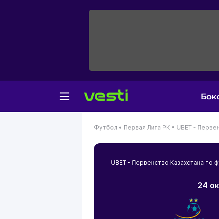
Бок
Футбол •
Первая Лига РК •
UBET - Первен
UBET - Первенство Казахстана по 
24 ок