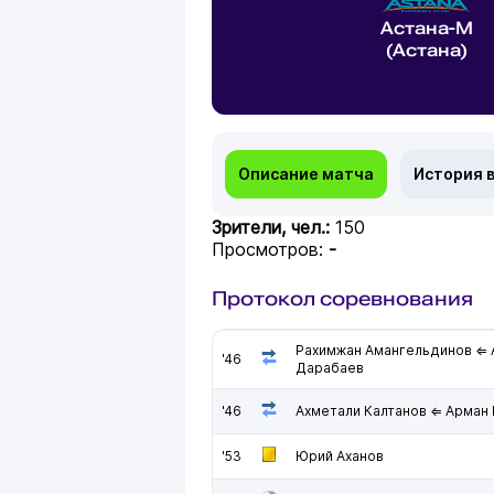
Астана-М
(Астана)
Описание матча
История 
Зрители, чел.:
150
Просмотров:
-
Протокол соревнования
Рахимжан Амангельдинов ⇐ 
'46
Дарабаев
'46
Ахметали Калтанов ⇐ Арман
'53
Юрий Аханов