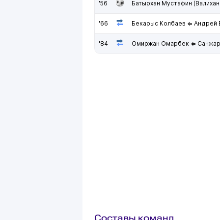
'56
Батырхан Мустафин (Валиха
'66
Бекарыс Колбаев ⇐ Андрей 
'84
Омиржан Омарбек ⇐ Санжар
Составы команд