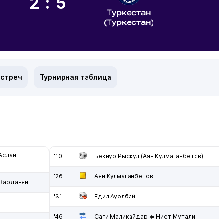
2:5
Туркестан
(Туркестан)
встреч
Турнирная таблица
Аслан
'10
Бекнур Рыскул (Аян Кулмаганбетов)
'26
Аян Кулмаганбетов
 Варданян
'31
Едил Ауелбай
'46
Саги Маликайдар ⇐ Ниет Мутали