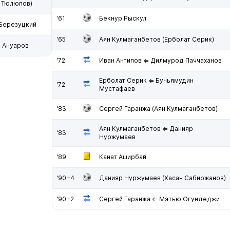
н Тюлюпов)
'61
Бекнур Рыскул
Березуцкий
'65
Аян Кулмаганбетов (Ерболат Серик)
 Ануаров
'72
Иван Антипов ⇐ Дилмурод Паччаханов
Ерболат Серик ⇐ Буньямудин
'72
Мустафаев
'83
Сергей Гаранжа (Аян Кулмаганбетов)
Аян Кулмаганбетов ⇐ Данияр
'83
Нуржумаев
'89
Канат Аширбай
'90+4
Данияр Нуржумаев (Хасан Сабиржанов)
'90+2
Сергей Гаранжа ⇐ Мэтью Огундеджи