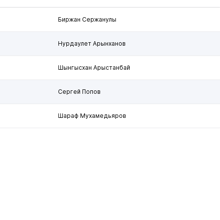
Биржан Сержанулы
Нурдаулет Арынханов
Шынгысхан Арыстанбай
Сергей Попов
Шараф Мухамедьяров