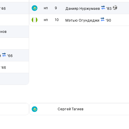
нп
9
'46
Данияр Нуржумаев
'83
нп
10
Мэтью Огундеджи
'90
анов
й
'66
'46
Сергей Тагиев