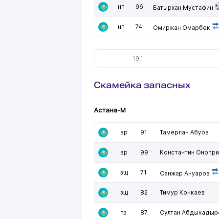
нп
96
Батырхан Мустафин
нп
74
Омиржан Омарбек
19.1
Скамейка запасных
Астана-М
вр
91
Тамерлан Абуов
вр
99
Константин Онопр
зщ
71
Санжар Ануаров
зщ
82
Тимур Конкаев
пз
87
Султан Абдыкадыр