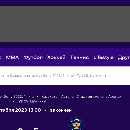
с
MMA
Футбол
Хоккей
Теннис
Lifestyle
Дру
ство Казахстана по футболу 2023. 1 лига •
Тур 29, мужчины
футболу 2023. 1 лига •
Казахстан
,
Астана
, Стадион «Астана Арена»
• Тур 29, мужчины
тября 2023 13:00
•
закончен