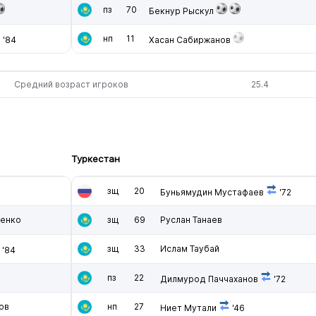
пз
70
Бекнур Рыскул
нп
11
'84
Хасан Сабиржанов
Средний возраст игроков
25.4
Туркестан
зщ
20
Буньямудин Мустафаев
'72
иенко
зщ
69
Руслан Танаев
зщ
33
Ислам Таубай
'84
пз
22
Дилмурод Паччаханов
'72
ов
нп
27
Ниет Мутали
'46