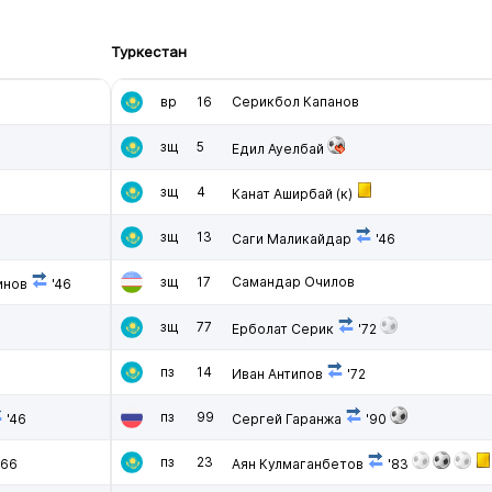
Туркестан
вр
16
Серикбол Капанов
зщ
5
Едил Ауелбай
зщ
4
Канат Аширбай
(к)
зщ
13
Саги Маликайдар
'46
зщ
17
Самандар Очилов
инов
'46
зщ
77
Ерболат Серик
'72
пз
14
Иван Антипов
'72
пз
99
'46
Сергей Гаранжа
'90
пз
23
'66
Аян Кулмаганбетов
'83