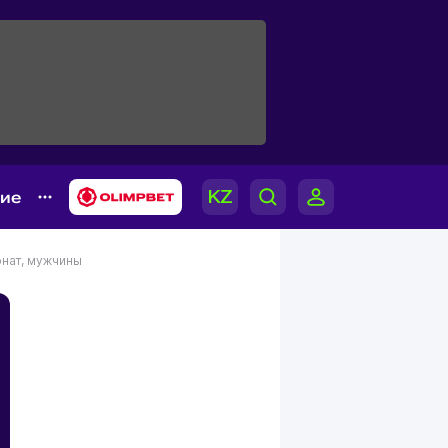
гие
нат, мужчины