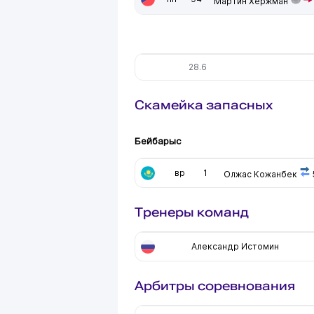
Мартин Хержман
28.6
Скамейка запасных
Бейбарыс
вр
1
Олжас Кожанбек
Тренеры команд
Александр Истомин
Арбитры соревнования