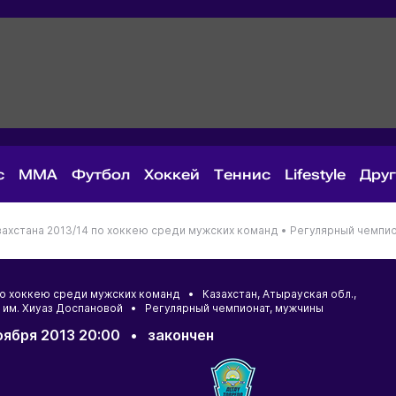
с
MMA
Футбол
Хоккей
Теннис
Lifestyle
Дру
ахстана 2013/14 по хоккею среди мужских команд •
Регулярный чемпио
 по хоккею среди мужских команд •
Казахстан
,
Атырауская обл.
,
 им. Хиуаз Доспановой • Регулярный чемпионат, мужчины
оября 2013 20:00
•
закончен