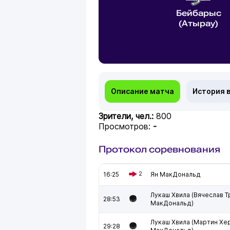
Бейбарыс
(Атырау)
Описание матча
История 
Зрители, чел.:
800
Просмотров:
-
Протокол соревнования
16:25
2
Ян МакДональд
Лукаш Хвила (Вячеслав Т
28:53
МакДональд)
Лукаш Хвила (Мартин Хе
29:28