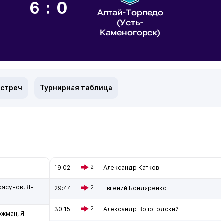
6:0
Алтай-Торпедо
(Усть-
Каменогорск)
встреч
Турнирная таблица
19:02
2
Александр Катков
рясунов, Ян
29:44
2
Евгений Бондаренко
30:15
2
Александр Вологодский
ржман, Ян