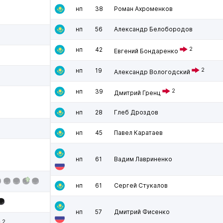
нп
38
Роман Ахроменков
нп
56
Александр Белобородов
нп
42
2
Евгений Бондаренко
нп
19
2
Александр Вологодский
нп
39
2
Дмитрий Гренц
нп
28
Глеб Дроздов
нп
45
Павел Каратаев
нп
61
Вадим Лавриненко
нп
61
Сергей Стукалов
нп
57
Дмитрий Фисенко
2