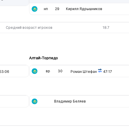
нп
29
Кирилл Ядрышников
Средний возраст игроков
18.7
Алтай-Торпедо
вр
30
53:06
Роман Штефан
47:17
Владимир Беляев