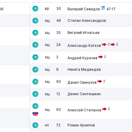
вр
30
06
Валерий Севидов
47:17
зщ
46
Степан Александров
зщ
35
Виталий Игнатьев
зщ
24
2
2
Александр Катков
зщ
2
2
Андрей Курачев
зщ
6
Никита Медведев
зщ
93
2
Данил Свинухов
зщ
12
Денис Сентюшкин
2
зщ
63
Алексей Степанов
нп
72
Роман Архипов