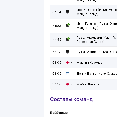
МакДональд)
Иржи Елинек (Илья Гуляк
36:14
МакДональд)
Илья Гуляков (Лукаш Хвил
41:03
МакДональд)
Павел Акользин (Илья Гу
44:56
Витезслав Билек)
47:17
Лукаш Хвила (Ян МакДон
53:06
2
Мартин Хержман
53:06
Дэнни Батточио ⇐ Олжа
57:24
2
Майкл Дантон
Составы команд
Бейбарыс