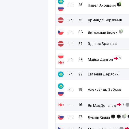
нп
25
Павел Акользин
нп
75
Армандс Берзиньш
нп
83
Витезслав Билек
нп
87
Эдгарс Бранцис
2
нп
24
Майкл Дантон
нп
22
Евгений Дерябин
нп
19
Александр Зубков
нп
16
2
Ян МакДональд
нп
27
Лукаш Хвила
нп
94