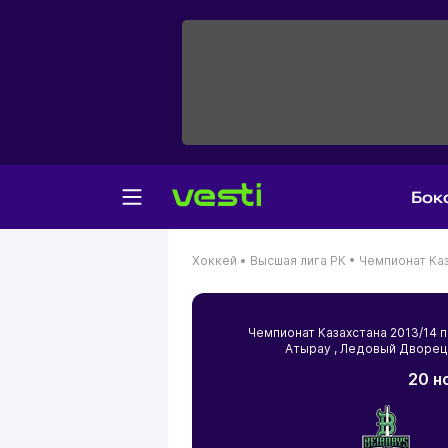
Бок
Хоккей •
Высшая лига РК •
Чемпионат Каз
Чемпионат Казахстана 2013/14
Атырау
, Ледовый Дворец
20 н