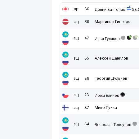
вр
30
Дэнни Батточио
53:
зщ
89
Мартиньш Гиптерс
зщ
47
Илья Гуляков
зщ
35
Алексей Данилов
зщ
39
Георгий Дульнев
зщ
23
Иржи Елинек
зщ
37
Мико Пукка
зщ
34
Вячеслав Трясунов