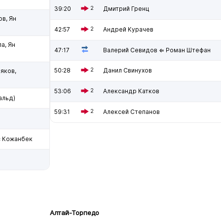
39:20
2
Дмитрий Гренц
ов, Ян
42:57
2
Андрей Курачев
а, Ян
47:17
Валерий Севидов ⇐ Роман Штефан
50:28
2
Данил Свинухов
ляков,
53:06
2
Александр Катков
альд)
59:31
2
Алексей Степанов
с Кожанбек
Алтай-Торпедо