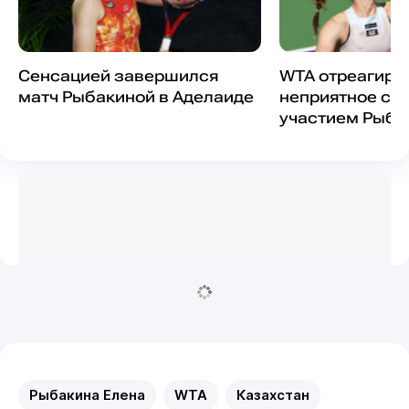
Сенсацией завершился
WTA отреагиро
матч Рыбакиной в Аделаиде
неприятное со
участием Рыба
Рыбакина Елена
WTA
Казахстан