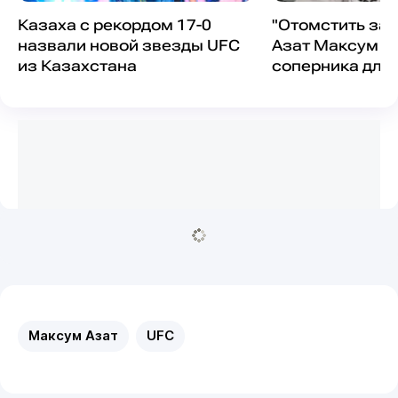
Казаха с рекордом 17-0
"Отомстить за 
назвали новой звезды UFC
Азат Максум в
из Казахстана
соперника для
боя в UFC
Максум Азат
UFC