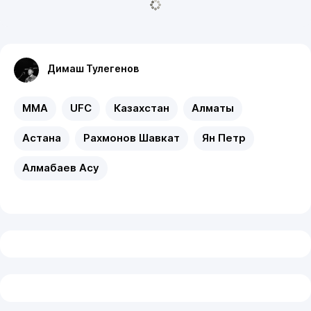
Димаш Тулегенов
MMA
UFC
Казахстан
Алматы
Астана
Рахмонов Шавкат
Ян Петр
Алмабаев Асу