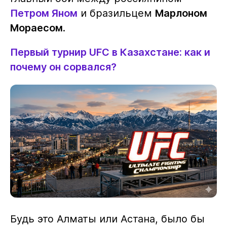
Петром Яном
и бразильцем
Марлоном
Мораесом
.
Первый турнир UFC в Казахстане: как и
почему он сорвался?
Будь это Алматы или Астана, было бы