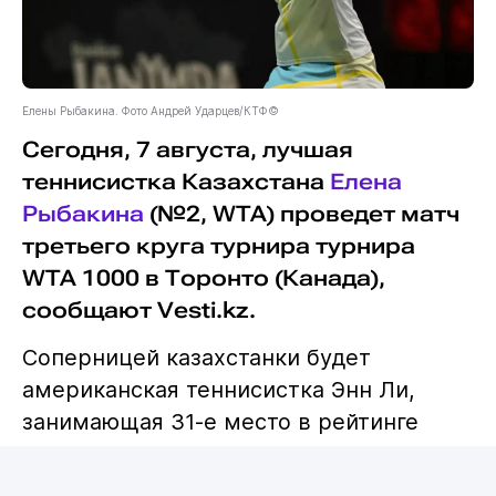
Елены Рыбакина. Фото Андрей Ударцев/КТФ©
Сегодня, 7 августа, лучшая
теннисистка Казахстана
Елена
Рыбакина
(№2, WTA) проведет матч
третьего круга турнира турнира
WTA 1000 в Торонто (Канада),
сообщают Vesti.kz.
Соперницей казахстанки будет
американская теннисистка Энн Ли,
занимающая 31-е место в рейтинге
WTA. Начало матча в 21:30 по
казахстанскому времени. Прямая