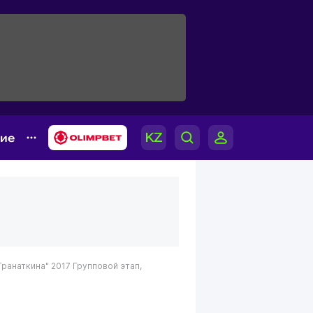
гие
ранаткина" 2017
Групповой этап,