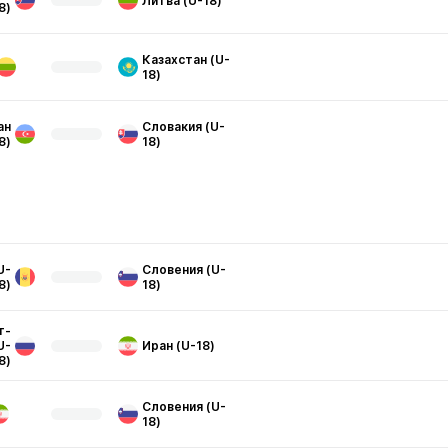
Литва (U-18)
8)
Казахстан (U-
18)
ан
Словакия (U-
8)
18)
U-
Словения (U-
8)
18)
т-
U-
Иран (U-18)
8)
Словения (U-
18)