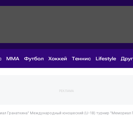
с
MMA
Футбол
Хоккей
Теннис
Lifestyle
Дру
РЕКЛАМА
ал Гранаткина"
Международный юношеский (U-18) турнир "Мемориал Г