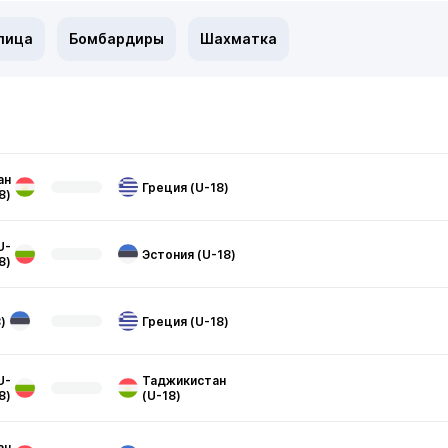
лица
Бомбардиры
Шахматка
ан
Греция (U-18)
8)
U-
Эстония (U-18)
8)
)
Греция (U-18)
U-
Таджикистан
8)
(U-18)
ан