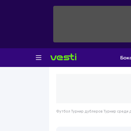
Бок
Футбол
Турнир дублеров
Турнир среди 