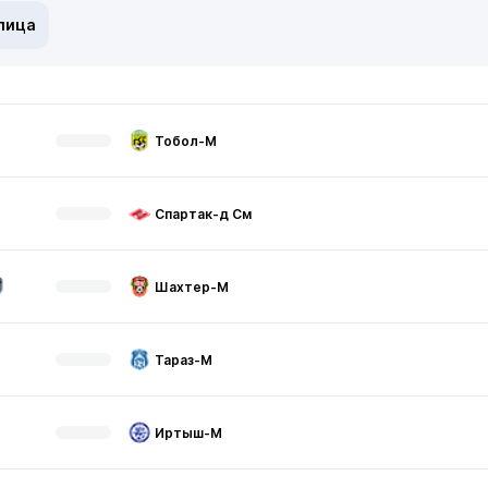
лица
Тобол-М
Спартак-д См
Шахтер-М
Тараз-М
Иртыш-М