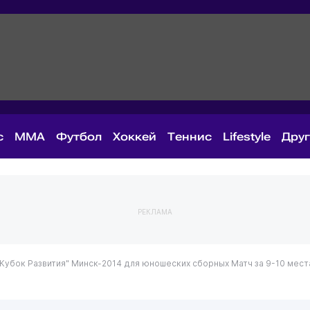
с
MMA
Футбол
Хоккей
Теннис
Lifestyle
Дру
РЕКЛАМА
"Кубок Развития" Минск-2014 для юношеских сборных
Матч за 9-10 мест