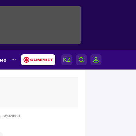
гие
а, мужчины