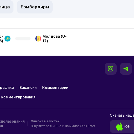
лица
Бомбардиры
U-
Молдова (U-
6)
17)
рафика
Вакансии
Комментарии
 комментирования
Скачать наш
спользования
Ошибка в тексте?
|
ов
Выделите ее мышью и нажмите Ctrl+Enter