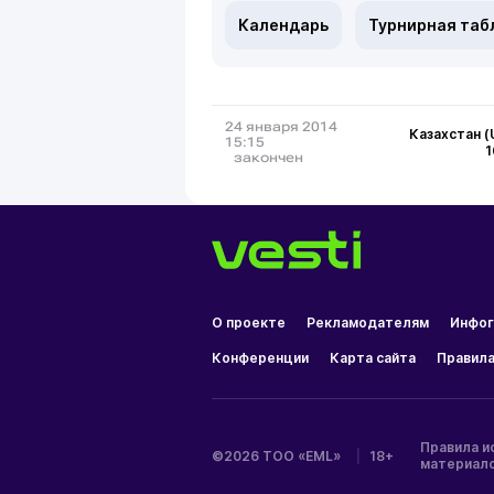
Календарь
Турнирная таб
24 января 2014
Казахстан (
15:15
1
закончен
О проекте
Рекламодателям
Инфог
Конференции
Карта сайта
Правила
Правила и
©2026 ТОО «EML»
|
18+
материал