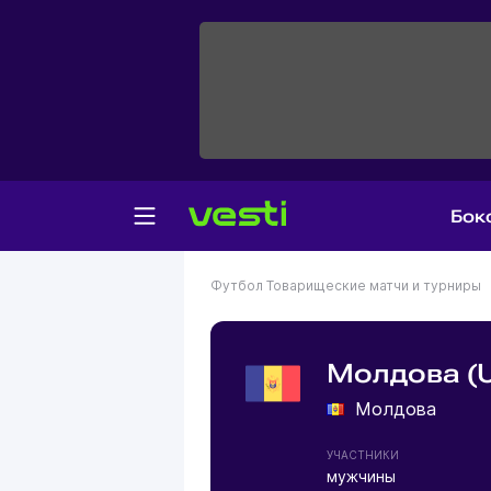
Бок
Футбол
Товарищеские матчи и турниры
Молдова (U
Молдова
УЧАСТНИКИ
мужчины