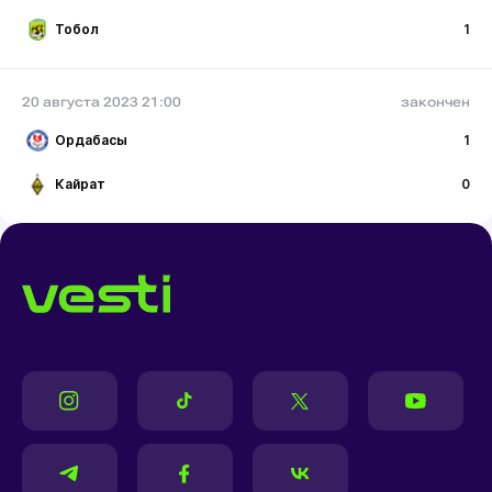
Тобол
1
20 августа 2023 21:00
закончен
Ордабасы
1
Кайрат
0