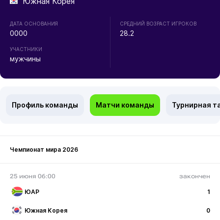
Южная Корея
ДАТА ОСНОВАНИЯ
СРЕДНИЙ ВОЗРАСТ ИГРОКОВ
0000
28.2
УЧАСТНИКИ
мужчины
Профиль команды
Матчи команды
Турнирная т
Чемпионат мира 2026
25 июня 06:00
закончен
ЮАР
1
Южная Корея
0