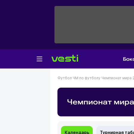
Бок
Футбол
ЧМ по футболу
Чемпионат мира 
Чемпионат мира
Календарь
Турнирная таб