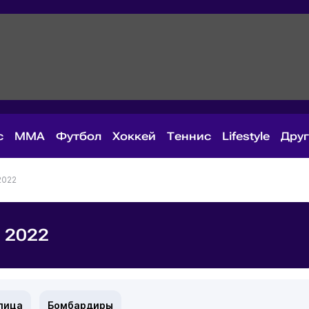
с
MMA
Футбол
Хоккей
Теннис
Lifestyle
Дру
2022
 2022
лица
Бомбардиры