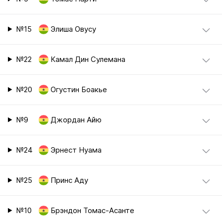
№15
Элиша Овусу
№22
Камал Дин Сулемана
№20
Огустин Боакье
№9
Джордан Айю
№24
Эрнест Нуама
№25
Принс Аду
№10
Брэндон Томас-Асанте