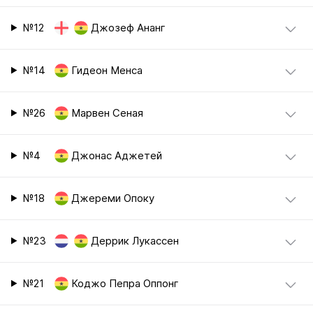
№12
Джозеф Ананг
№14
Гидеон Менса
№26
Марвен Сеная
№4
Джонас Аджетей
№18
Джереми Опоку
№23
Деррик Лукассен
№21
Коджо Пепра Оппонг