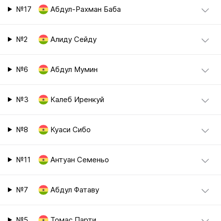
№17
Абдул-Рахман Баба
№2
Алиду Сейду
№6
Абдул Мумин
№3
Калеб Иренкуй
№8
Куаси Сибо
№11
Антуан Семеньо
№7
Абдул Фатаву
№5
Томас Парти