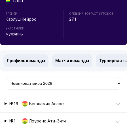
Гана
ТРЕНЕР
СРЕДНИЙ ВОЗРАСТ ИГРОКОВ
Карлуш Кейрос
27.1
УЧАСТНИКИ
мужчины
Профиль команды
Матчи команды
Турнирная т
№16
Бенжамин Асаре
№1
Лоуренс Ати-Зиги