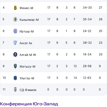
4
17
8
3
6
34-30
27
Женис-М
5
17
8
2
7
35-34
26
Кызылжар-М
6
17
8
1
8
24-22
25
Иртыш-М
7
17
6
5
6
38-32
23
Ансат Ак
8
17
6
2
9
19-34
20
Алтай-М УК
9
17
2
3
12
29-58
9
Жетысу-М
10
17
3
0
14
12-63
9
Улытау-М
11
0
0
0
0
0
0
СД Фэмили
Конференция Юго-Запад