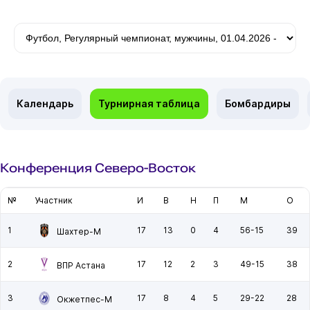
Календарь
Турнирная таблица
Бомбардиры
Конференция Северо-Восток
№
Участник
И
В
Н
П
М
О
1
17
13
0
4
56-15
39
Шахтер-М
2
17
12
2
3
49-15
38
ВПР Астана
3
17
8
4
5
29-22
28
Окжетпес-М