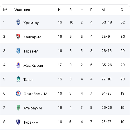
№
Участник
И
В
Н
П
М
О
1
16
10
2
4
33-18
32
Хромтау
2
16
9
3
4
23-9
30
Кайсар-М
3
16
8
5
3
28-18
29
Тараз-М
4
17
9
2
6
35-26
29
Жас Кыран
5
16
8
4
4
22-18
28
Талас
6
16
5
4
7
31-25
19
Ордабасы-М
7
16
4
7
5
26-26
19
Атырау-М
8
16
5
4
7
25-27
19
Туран-М