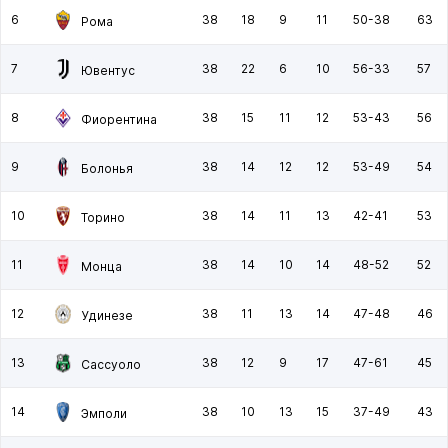
6
38
18
9
11
50-38
63
Рома
7
38
22
6
10
56-33
57
Ювентус
8
38
15
11
12
53-43
56
Фиорентина
9
38
14
12
12
53-49
54
Болонья
10
38
14
11
13
42-41
53
Торино
11
38
14
10
14
48-52
52
Монца
12
38
11
13
14
47-48
46
Удинезе
13
38
12
9
17
47-61
45
Сассуоло
14
38
10
13
15
37-49
43
Эмполи