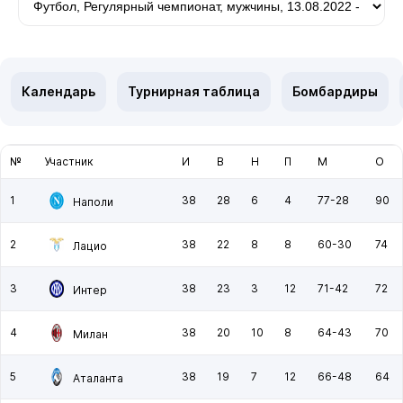
Календарь
Турнирная таблица
Бомбардиры
№
Участник
И
В
Н
П
М
О
1
38
28
6
4
77-28
90
Наполи
2
38
22
8
8
60-30
74
Лацио
3
38
23
3
12
71-42
72
Интер
4
38
20
10
8
64-43
70
Милан
5
38
19
7
12
66-48
64
Аталанта