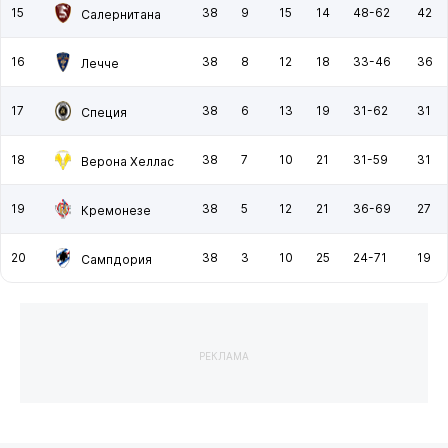
15
38
9
15
14
48-62
42
Салернитана
16
38
8
12
18
33-46
36
Лечче
17
38
6
13
19
31-62
31
Специя
18
38
7
10
21
31-59
31
Верона Хеллас
19
38
5
12
21
36-69
27
Кремонезе
20
38
3
10
25
24-71
19
Сампдория
РЕКЛАМА