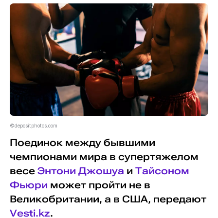
©depositphotos.com
Поединок между бывшими
чемпионами мира в супертяжелом
весе
Энтони Джошуа
и
Тайсоном
Фьюри
может пройти не в
Великобритании, а в США, передают
Vesti.kz
.