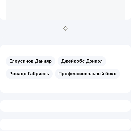
Елеусинов Данияр
Джейкобс Дэниэл
Росадо Габриэль
Профессиональный бокс