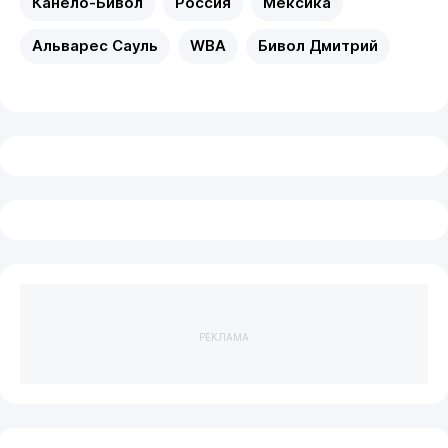
Канело-Бивол
Россия
Мексика
Альварес Сауль
WBA
Бивол Дмитрий
РЕКЛАМА