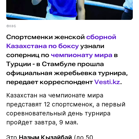
©КФБ
Спортсменки женской
сборной
Казахстана по боксу
узнали
соперниц по
чемпионату мира
в
Турции - в Стамбуле прошла
официальная жеребьевка турнира,
передает корреспондент
Vesti.kz
.
Казахстан на чемпионате мира
представят 12 спортсменок, а первый
соревновательный день турнира
пройдет завтра, 9 мая.
Это
Назым Кызайбай
(до 50