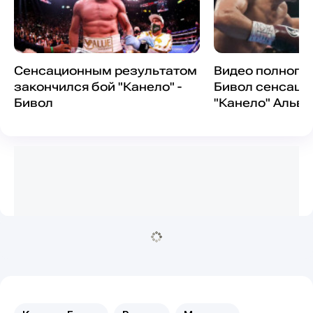
Сенсационным результатом
Видео полного 
закончился бой "Канело" -
Бивол сенсаци
Бивол
"Канело" Альв