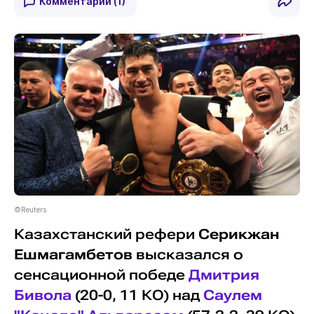
Комментарии
(1)
©Reuters
Казахстанский рефери
Серикжан
Ешмагамбетов
высказался о
сенсационной победе
Дмитрия
Бивола
(20-0, 11 КО) над
Саулем