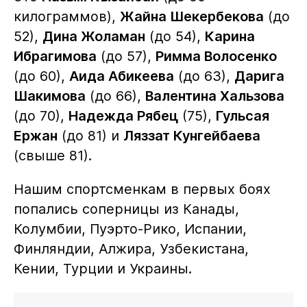
килограммов),
Жайна Шекербекова
(до
52),
Дина Жоламан
(до 54),
Карина
Ибрагимова
(до 57),
Римма Волосенко
(до 60),
Аида Абикеева
(до 63),
Дарига
Шакимова
(до 66),
Валентина Хальзова
(до 70),
Надежда Рябец
(75),
Гульсая
Ержан
(до 81) и
Ляззат Кунгейбаева
(свыше 81).
Нашим спортсменкам в первых боях
попались соперницы из Канады,
Колумбии, Пуэрто-Рико, Испании,
Финляндии, Алжира, Узбекистана,
Кении, Турции и Украины.