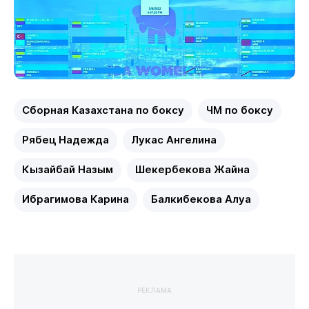
Сборная Казахстана по боксу
ЧМ по боксу
Рябец Надежда
Лукас Ангелина
Кызайбай Назым
Шекербекова Жайна
Ибрагимова Карина
Балкибекова Алуа
РЕКЛАМА