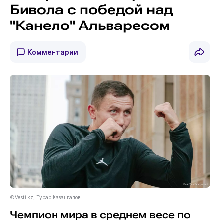
Бивола с победой над
"Канело" Альваресом
Комментарии
©Vesti.kz, Турар Казангапов
Чемпион мира в среднем весе по