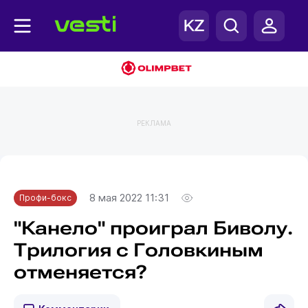
РЕКЛАМА
Главная
Профи-бокс
8 мая 2022 11:31
Профи-бокс
"Канело" проиграл Биволу.
Трилогия с Головкиным
отменяется?