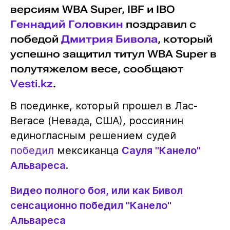
версиям WBA Super, IBF и IBO
Геннадий Головкин
поздравил с
победой
Дмитрия Бивола
, который
успешно защитил титул WBA Super в
полутяжелом весе, сообщают
Vesti.kz
.
В поединке, который прошел в Лас-
Вегасе (Невада, США), россиянин
единогласным решением судей
победил
мексиканца
Сауля "Канело"
Альвареса
.
Видео полного боя, или как Бивол
сенсационно победил "Канело"
Альвареса