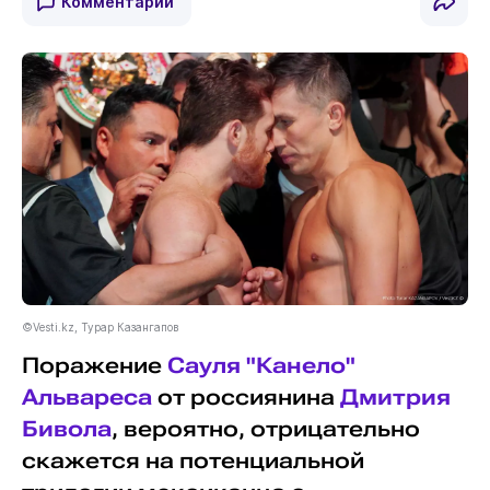
Комментарии
©Vesti.kz, Турар Казангапов
Поражение
Сауля "Канело"
Альвареса
от россиянина
Дмитрия
Бивола
, вероятно, отрицательно
скажется на потенциальной