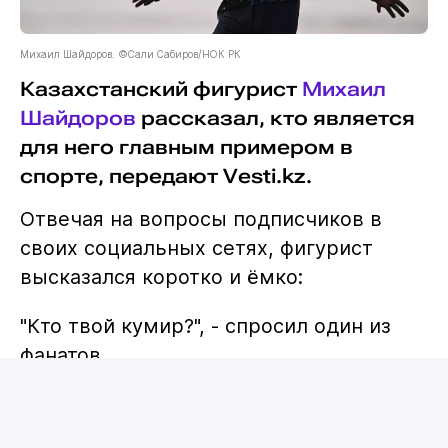
Михаил Шайдоров. ©Сали Сабиров/НОК РК
Казахстанский фигурист
Михаил
Шайдоров
рассказал, кто является
для него главным примером в
спорте, передают Vesti.kz.
Отвечая на вопросы подписчиков в
своих социальных сетях, фигурист
высказался коротко и ёмко:
"Кто твой кумир?", - спросил один из
фанатов.
"GGG (Головкин) - величайший всех
времён", - ответил Шайдоров.