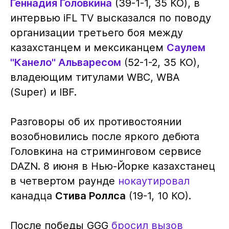
Геннадия Головкина
(39-1-1, 35 КО), в
интервью iFL TV высказался по поводу
организации третьего боя между
казахстанцем и мексиканцем
Саулем
"Канело" Альваресом
(52-1-2, 35 КО),
владеющим титулами WBC, WBA
(Super) и IBF.
Разговоры об их противостоянии
возобновились после яркого дебюта
Головкина на стриминговом сервисе
DAZN. 8 июня в Нью-Йорке казахстанец
в четвертом раунде
нокаутировал
канадца
Стива Роллса
(19-1, 10 КО).
После победы GGG
бросил вызов