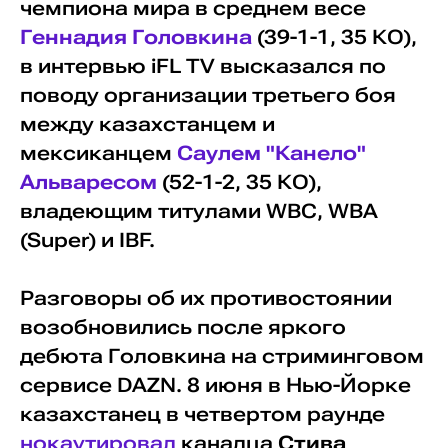
чемпиона мира в среднем весе
Геннадия Головкина
(39-1-1, 35 КО),
в интервью iFL TV высказался по
поводу организации третьего боя
между казахстанцем и
мексиканцем
Саулем "Канело"
Альваресом
(52-1-2, 35 КО),
владеющим титулами WBC, WBA
(Super) и IBF.
Разговоры об их противостоянии
возобновились после яркого
дебюта Головкина на стриминговом
сервисе DAZN. 8 июня в Нью-Йорке
казахстанец в четвертом раунде
нокаутировал
канадца
Стива