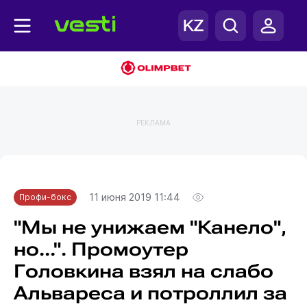
РЕКЛАМА
Главная
Профи-бокс
11 июня 2019 11:44
Профи-бокс
"Мы не унижаем "Канело",
но...". Промоутер
Головкина взял на слабо
Альвареса и потроллил за