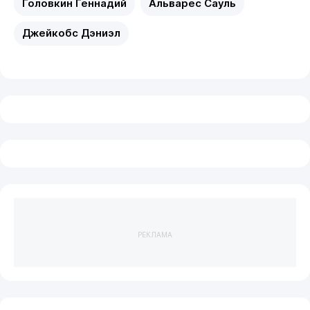
Головкин Геннадий
Альварес Сауль
Джейкобс Дэниэл
РЕКЛАМА