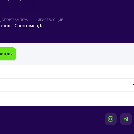
Д СПОРТА
АМПЛУА
ДЕЙСТВУЮЩИЙ
тбол
Спортсмен
Да
манды