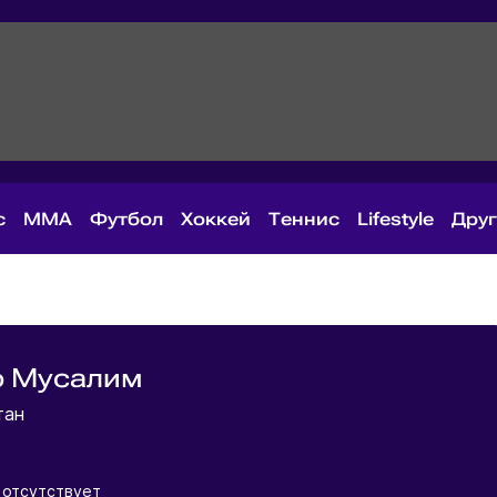
с
MMA
Футбол
Хоккей
Теннис
Lifestyle
Дру
р Мусалим
тан
 отсутствует