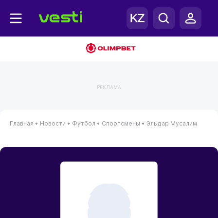
РЕКЛАМА
Главная
•
Новости
•
Футбол
•
Спортсмены
•
Эльдар Мусалим