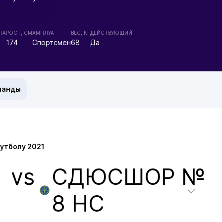
ТА
РОСТ, СМ
АМПЛУА
ВЕС, КГ
ДЕЙСТВУЮЩИЙ
174
Спортсмен
68
Да
манды
футболу 2021
vs
СДЮСШОР №
8 НС