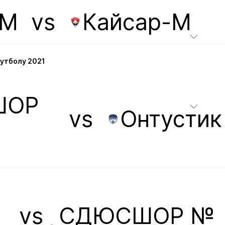
-М
vs
Кайсар-М
футболу 2021
ШОР
vs
Онтустик
vs
СДЮСШОР №