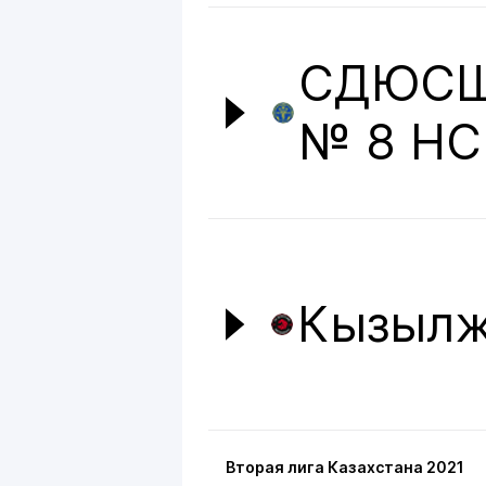
СДЮС
№ 8 НС
Кызыл
Вторая лига Казахстана 2021