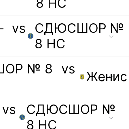
8 НС
-
vs
СДЮСШОР №
8 НС
ОР № 8
vs
Женис
vs
СДЮСШОР №
8 НС