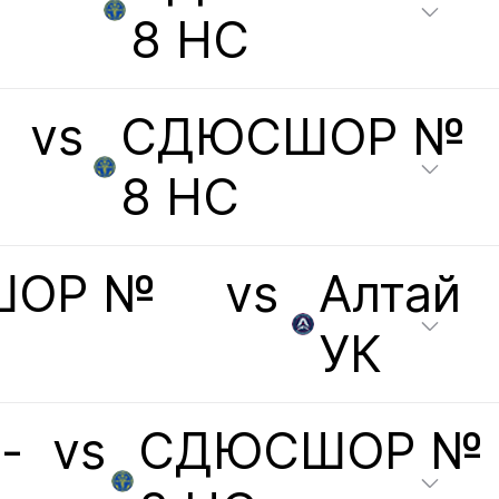
8 НС
-
vs
СДЮСШОР №
8 НС
ШОР №
vs
Алтай
УК
-
vs
СДЮСШОР №