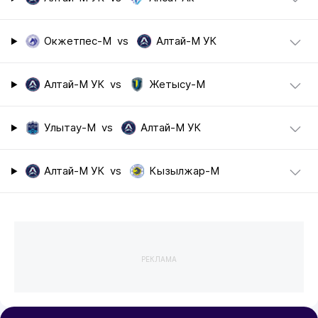
Окжетпес-М
vs
Алтай-М УК
Алтай-М УК
vs
Жетысу-М
Улытау-М
vs
Алтай-М УК
Алтай-М УК
vs
Кызылжар-М
РЕКЛАМА