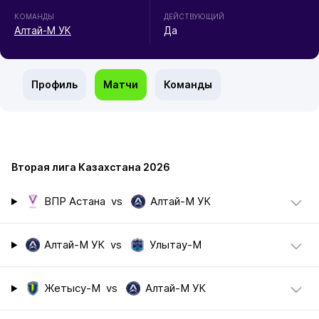
КОМАНДЫ
ДЕЙСТВУЮЩИЙ
Алтай-М УК
Да
Профиль
Матчи
Команды
Вторая лига Казахстана 2026
ВПР Астана
vs
Алтай-М УК
Алтай-М УК
vs
Улытау-М
Жетысу-М
vs
Алтай-М УК