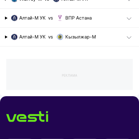
Алтай-М УК
vs
ВПР Астана
Алтай-М УК
vs
Кызылжар-М
РЕКЛАМА