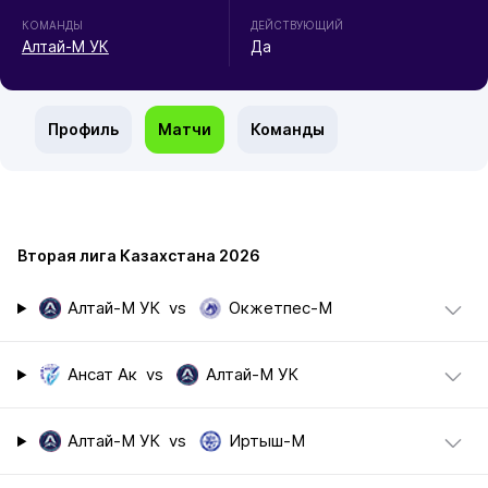
КОМАНДЫ
ДЕЙСТВУЮЩИЙ
Алтай-М УК
Да
Профиль
Матчи
Команды
Вторая лига Казахстана 2026
Алтай-М УК
vs
Окжетпес-М
Ансат Ак
vs
Алтай-М УК
Алтай-М УК
vs
Иртыш-М