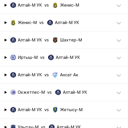
Алтай-М УК
vs
Женис-М
Женис-М
vs
Алтай-М УК
Алтай-М УК
vs
Шахтер-М
Иртыш-М
vs
Алтай-М УК
Алтай-М УК
vs
Ансат Ак
Окжетпес-М
vs
Алтай-М УК
Алтай-М УК
vs
Жетысу-М
Улытау-М
vs
Алтай-М УК