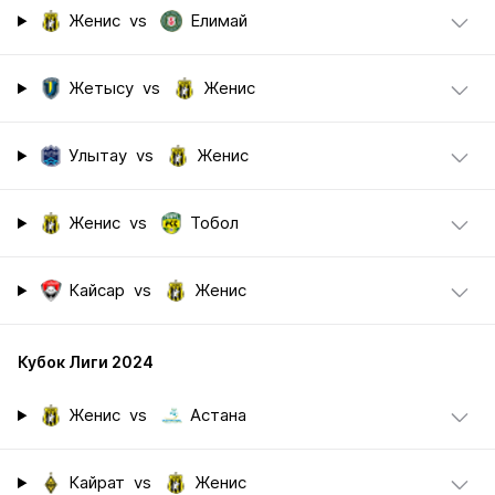
Женис
vs
Елимай
Жетысу
vs
Женис
Улытау
vs
Женис
Женис
vs
Тобол
Кайсар
vs
Женис
Кубок Лиги 2024
Женис
vs
Астана
Кайрат
vs
Женис