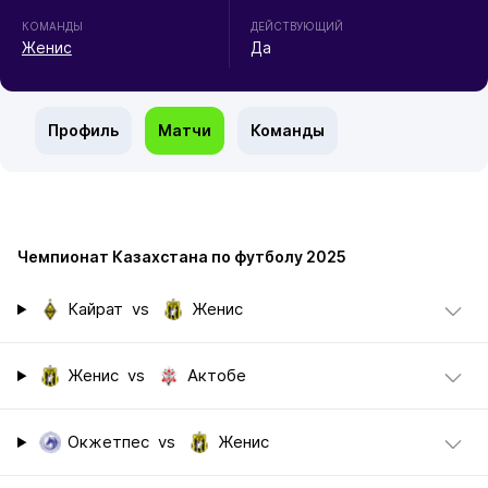
КОМАНДЫ
ДЕЙСТВУЮЩИЙ
Женис
Да
Профиль
Матчи
Команды
Чемпионат Казахстана по футболу 2025
Кайрат
vs
Женис
Женис
vs
Актобе
Окжетпес
vs
Женис