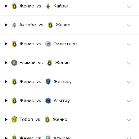
Женис
vs
Кайрат
Актобе
vs
Женис
Женис
vs
Окжетпес
Елимай
vs
Женис
Женис
vs
Жетысу
Женис
vs
Улытау
Тобол
vs
Женис
Женис
vs
Атырау