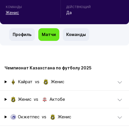
КОМАНДЫ
ДЕЙСТВУЮЩИЙ
Женис
Да
Профиль
Матчи
Команды
Чемпионат Казахстана по футболу 2025
Кайрат
vs
Женис
Женис
vs
Актобе
Окжетпес
vs
Женис