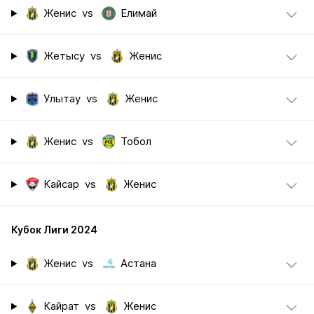
Женис
vs
Елимай
Жетысу
vs
Женис
Улытау
vs
Женис
Женис
vs
Тобол
Кайсар
vs
Женис
Кубок Лиги 2024
Женис
vs
Астана
Кайрат
vs
Женис