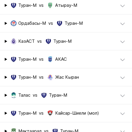
Туран-М
vs
Атырау-М
Ордабасы-М
vs
Туран-М
КазАСТ
vs
Туран-М
Туран-М
vs
АКАС
Туран-М
vs
Жас Кыран
Талас
vs
Туран-М
Туран-М
vs
Кайсар-Шиели (мол)
Мактаарал
vs
Туран-М