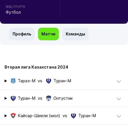
ВИД СПОРТА
Футбол
Профиль
Матчи
Команды
Вторая лига Казахстана 2024
Тараз-М
vs
Туран-М
Туран-М
vs
Онтустик
Кайсар-Шиели (мол)
vs
Туран-М