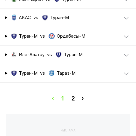
АКАС
vs
Туран-М
Туран-М
vs
Ордабасы-М
Иле-Алатау
vs
Туран-М
Туран-М
vs
Тараз-М
‹
1
2
›
РЕКЛАМА