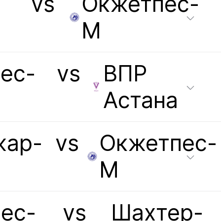
vs
Окжетпес-
М
ес-
vs
ВПР
Астана
жар-
vs
Окжетпес-
М
ес-
vs
Шахтер-