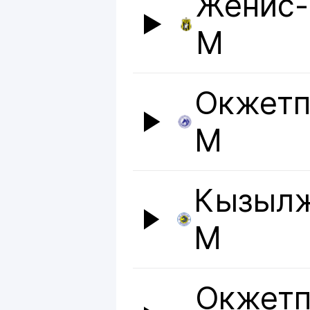
Женис-
М
Окжетп
М
Кызыл
М
Окжетп