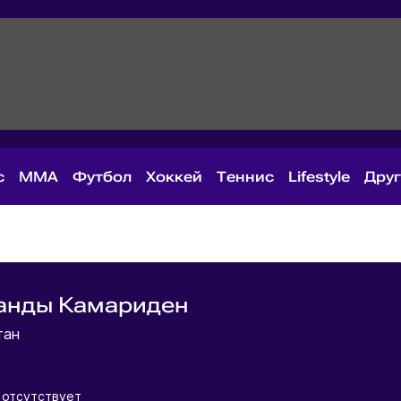
с
MMA
Футбол
Хоккей
Теннис
Lifestyle
Дру
анды Камариден
тан
отсутствует