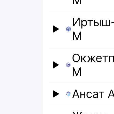
М
Иртыш
М
Окжетп
М
Ансат 