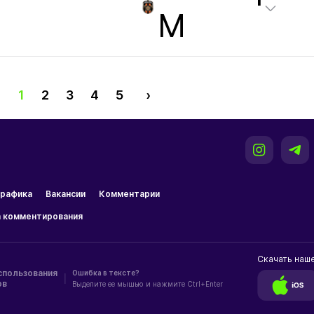
М
1
2
3
4
5
›
рафика
Вакансии
Комментарии
 комментирования
Скачать наш
спользования
Ошибка в тексте?
|
ов
Выделите ее мышью и нажмите Ctrl+Enter