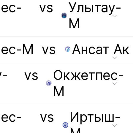
ес-
vs
Улытау-
М
пес-М
vs
Ансат Ак
-
vs
Окжетпес-
М
ес-
vs
Иртыш-