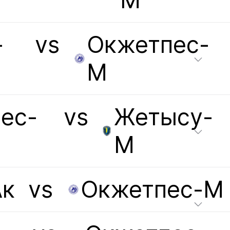
М
-
vs
Окжетпес-
М
ес-
vs
Жетысу-
М
Ак
vs
Окжетпес-М