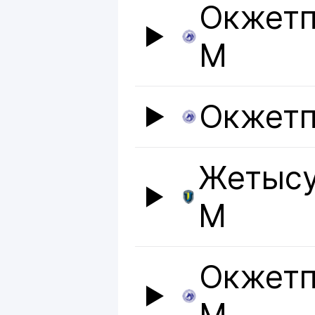
Окжетп
М
Окжет
Жетысу
М
Окжетп