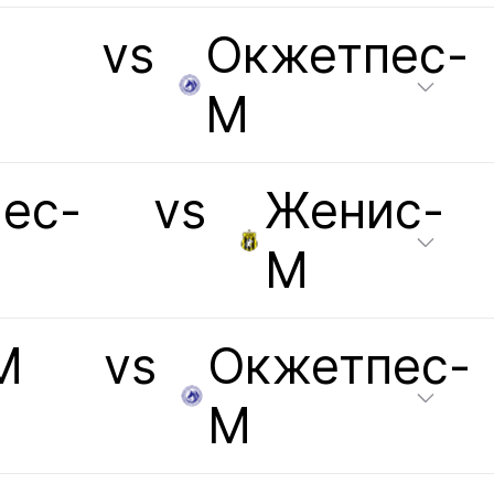
vs
Окжетпес-
М
ес-
vs
Женис-
М
М
vs
Окжетпес-
М