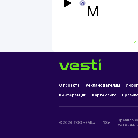
М
‹
О проекте
Рекламодателям
Инфог
Конференции
Карта сайта
Правила
Правила и
©2026 ТОО «EML»
|
18+
материал