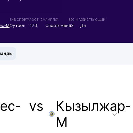
ВИД СПОРТА
РОСТ, СМ
АМПЛУА
ВЕС, КГ
ДЕЙСТВУЮЩИЙ
ес-М
Футбол
170
Спортсмен
63
Да
манды
ес-
vs
Кызылжар-
М