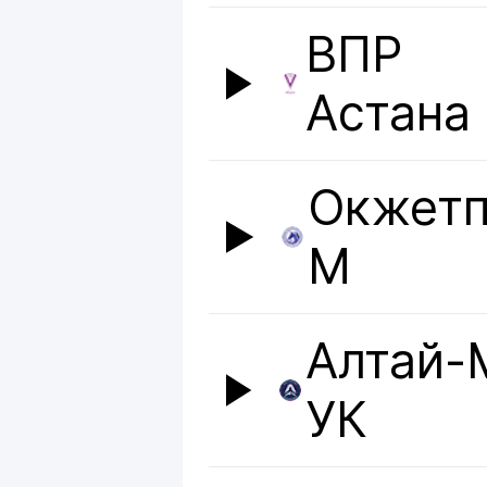
ВПР
Астана
Окжетп
М
Алтай-
УК