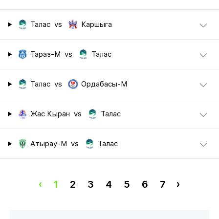
Талас
vs
Каршыга
Тараз-М
vs
Талас
Талас
vs
Ордабасы-М
Жас Кыран
vs
Талас
Атырау-М
vs
Талас
‹
1
2
3
4
5
6
7
›