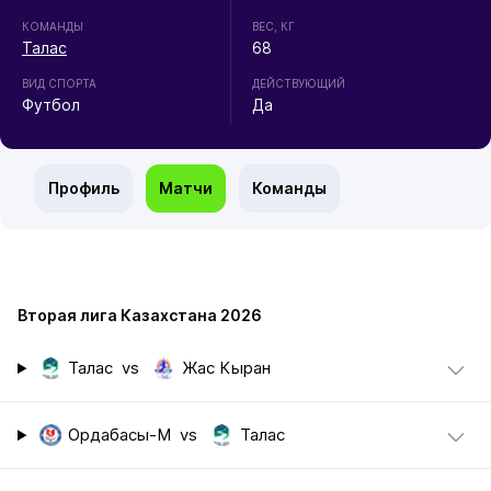
КОМАНДЫ
ВЕС, КГ
Талас
68
ВИД СПОРТА
ДЕЙСТВУЮЩИЙ
Футбол
Да
Профиль
Матчи
Команды
Вторая лига Казахстана 2026
Талас
vs
Жас Кыран
Ордабасы-М
vs
Талас