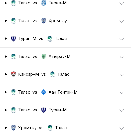
Талас
vs
Тараз-М
Талас
vs
Хромтау
Туран-М
vs
Талас
Талас
vs
Атырау-М
Кайсар-М
vs
Талас
Талас
vs
Хан Тенгри-М
Талас
vs
Туран-М
Хромтау
vs
Талас